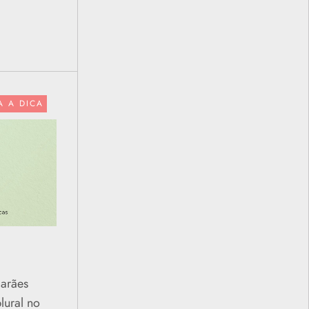
A A DICA
arães
ural no