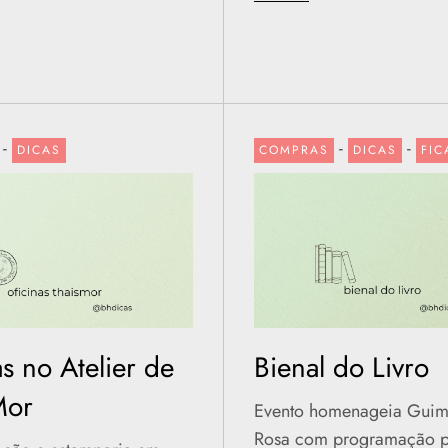
-
-
-
DICAS
COMPRAS
DICAS
FIC
s no Atelier de
Bienal do Livro
Mor
Evento homenageia Guim
Rosa com programação pl