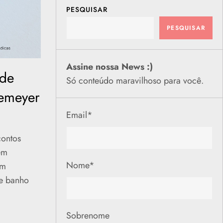
PESQUISAR
PESQUISAR
Assine nossa News :)
 de
Só conteúdo maravilhoso para você.
emeyer
Email
*
contos
em
Nome
*
em
e banho
Sobrenome