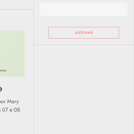
e
por Mary
s 07 e 08