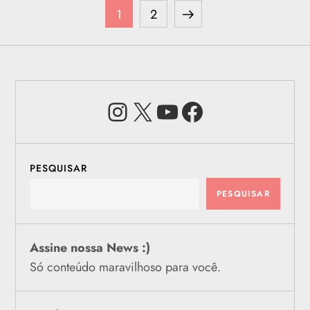
P
Page
Page
Next
1
2
a
page
g
Instagram
X
Youtube
Facebook
i
n
a
PESQUISAR
PESQUISAR
ç
ã
Assine nossa News :)
Só conteúdo maravilhoso para você.
o
d