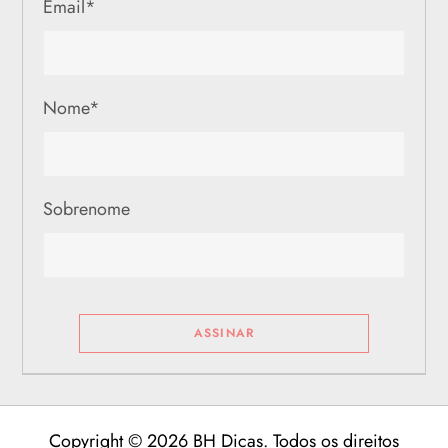
Email
*
e
p
Nome
*
o
s
Sobrenome
t
s
Copyright © 2026 BH Dicas. Todos os direitos