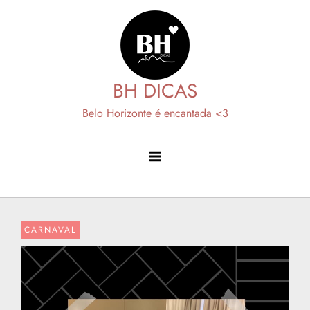
Skip
to
content
BH DICAS
Belo Horizonte é encantada <3
CARNAVAL