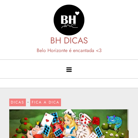
Skip
to
content
BH DICAS
Belo Horizonte é encantada <3
-
DICAS
FICA A DICA