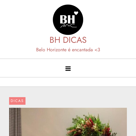
Skip
to
content
BH DICAS
Belo Horizonte é encantada <3
DICAS