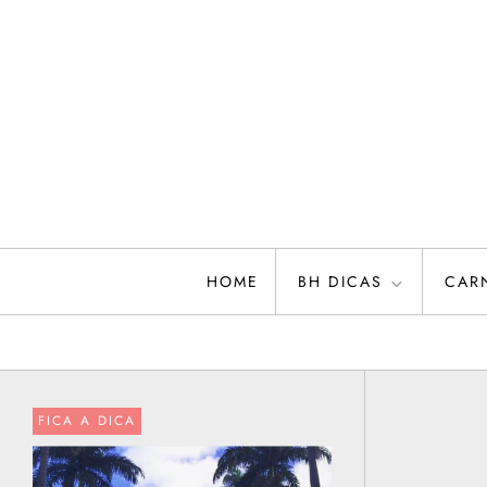
Skip
to
content
HOME
BH DICAS
CAR
FICA A DICA