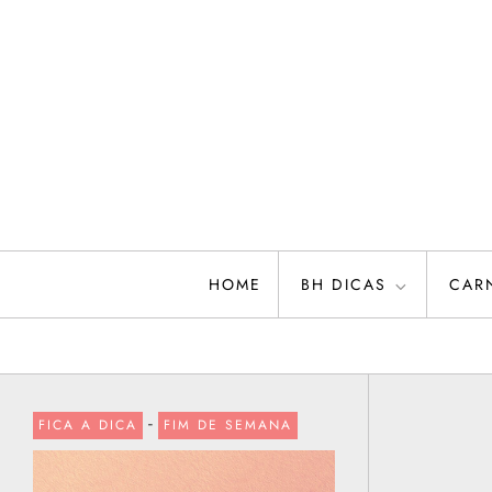
Skip
to
content
HOME
BH DICAS
CAR
-
FICA A DICA
FIM DE SEMANA