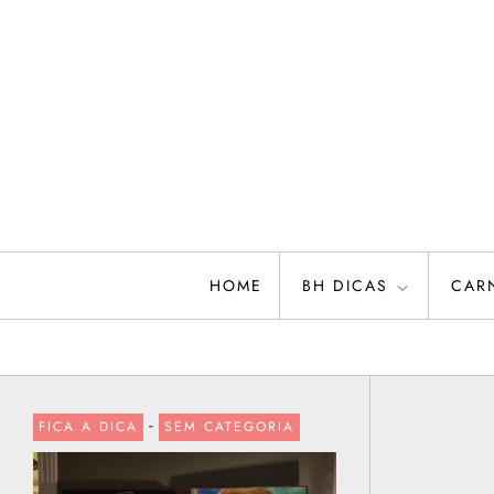
Skip
to
content
HOME
BH DICAS
CAR
-
FICA A DICA
SEM CATEGORIA