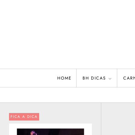
Skip
to
content
HOME
BH DICAS
CAR
FICA A DICA