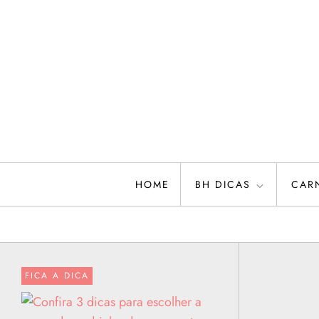
Skip
to
content
HOME
BH DICAS
CAR
FICA A DICA