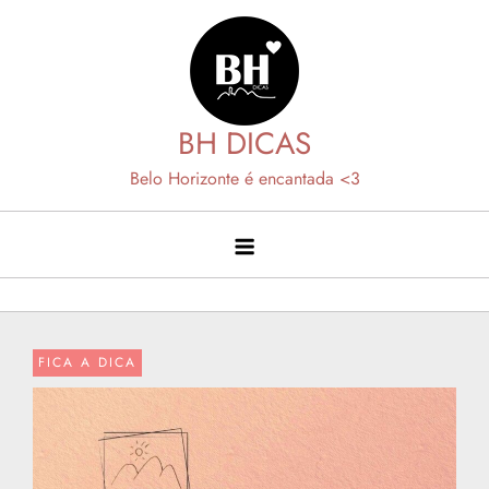
Skip
to
content
BH DICAS
Belo Horizonte é encantada <3
FICA A DICA