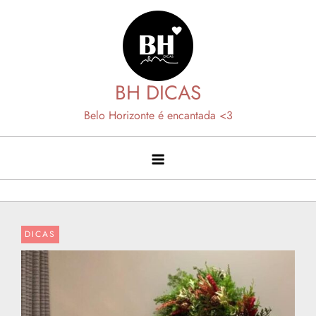
Skip
to
content
BH DICAS
Belo Horizonte é encantada <3
DICAS