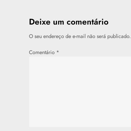
v
e
Deixe um comentário
g
O seu endereço de e-mail não será publicado.
a
Comentário
*
ç
ã
o
d
e
P