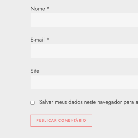
Nome
*
o
s
t
E-mail
*
Site
Salvar meus dados neste navegador para a