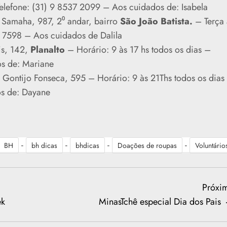
Telefone: (31) 9 8537 2099 – Aos cuidados de: Isabela
 Samaha, 987, 2⁰ andar, bairro
São João Batista.
– Terça 
3 7598 – Aos cuidados de Dalila
s, 142,
Planalto
– Horário: 9 às 17 hs todos os dias –
os de: Mariane
 Gontijo Fonseca, 595 – Horário: 9 às 21Ths todos os dias
os de: Dayane
-
-
-
-
BH
bh dicas
bhdicas
Doações de roupas
Voluntário
Próxi
ek
MinasTchê especial Dia dos Pais