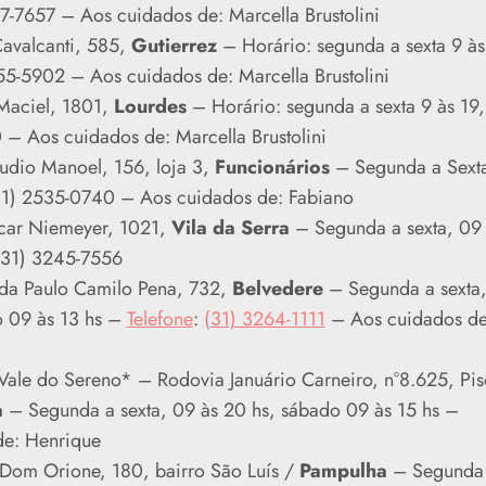
57-7657 – Aos cuidados de: Marcella Brustolini
avalcanti, 585,
Gutierrez
– Horário: segunda a sexta 9 às
555-5902 – Aos cuidados de: Marcella Brustolini
Maciel, 1801,
Lourdes
– Horário: segunda a sexta 9 às 19,
 – Aos cuidados de: Marcella Brustolini
udio Manoel, 156, loja 3,
Funcionários
– Segunda a Sext
(31) 2535-0740 – Aos cuidados de: Fabiano
scar Niemeyer, 1021,
Vila da Serra
– Segunda a sexta, 09
 (31) 3245-7556
da Paulo Camilo Pena, 732,
Belvedere
– Segunda a sexta
o 09 às 13 hs –
Telefone
:
(31) 3264-1111
– Aos cuidados de
Vale do Sereno* – Rodovia Januário Carneiro, n°8.625, Pis
a
– Segunda a sexta, 09 às 20 hs, sábado 09 às 15 hs –
de: Henrique
 Dom Orione, 180, bairro São Luís /
Pampulha
– Segunda