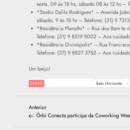
sexta, 09 às 18 hs, sábado 08 às 12 hs – 
*Studio Dalila Rodrigues* – Avenida João
sábado, 9 às 18 hs – Telefone: (31) 9 731
*Residência Planalto* – Rua dos Bem te vi
Telefone: (31) 9 8519 8002 – Aos cuidad
*Residência Divinópolis* – Rua Francisco
Telefone: (37) 9 8827 3752 – Aos cuidad
Um beijo!
-
Belo Horizonte
DICAS
N
Previous
Anterior
Post
Órbi Conecta participa da Coworking We
a