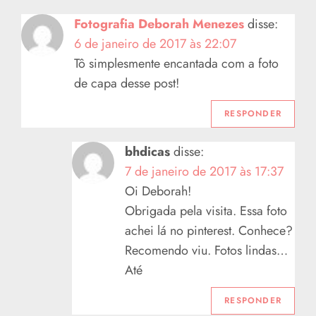
ç
Fotografia Deborah Menezes
disse:
6 de janeiro de 2017 às 22:07
ã
Tô simplesmente encantada com a foto
o
de capa desse post!
d
RESPONDER
e
bhdicas
disse:
7 de janeiro de 2017 às 17:37
P
Oi Deborah!
Obrigada pela visita. Essa foto
o
achei lá no pinterest. Conhece?
s
Recomendo viu. Fotos lindas…
Até
t
RESPONDER