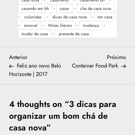
casa nova
casamento
casamento bh
-
-
casando em bh
casar
cha de casa nova
-
-
-
colunistas
dicas de casa nova
em casa
-
-
-
-
enxoval
Minas Gerais
mudança
-
mudar de casa
presente de casa
N
Previous
Nex
Anterior
Próximo
Post
Post
Feliz ano novo Belo
Container Food Park
a
Horizonte | 2017
v
e
4 thoughts on “
3 dicas para
g
organizar um bom chá de
casa nova
”
a