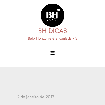
Skip
to
content
BH DICAS
Belo Horizonte é encantada <3