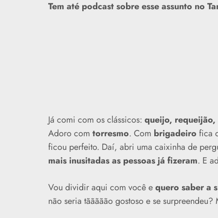
Tem até podcast sobre esse assunto no Ta
Já comi com os clássicos:
queijo, requeijão,
Adoro com
torresmo
. Com
brigadeiro
fica 
ficou perfeito. Daí, abri uma caixinha de perg
mais inusitadas as pessoas já fizeram
. E a
Vou dividir aqui com você e
quero saber a s
não seria tããããão gostoso e se surpreendeu?