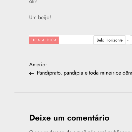
ok?
Um beijo!
-
Belo Horizonte
FICA A DICA
N
Previous
Anterior
Post
Pandiprato, pandipia e toda mineirice dên
a
v
e
Deixe um comentário
g