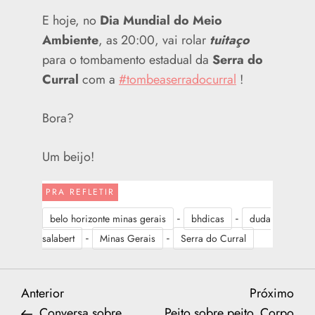
E hoje, no
Dia Mundial do Meio
Ambiente
, as 20:00, vai rolar
tuitaço
para o tombamento estadual da
Serra do
Curral
com a
#tombeaserradocurral
!
Bora?
Um beijo!
PRA REFLETIR
-
-
belo horizonte minas gerais
bhdicas
duda
-
-
salabert
Minas Gerais
Serra do Curral
N
Previous
Nex
Anterior
Próximo
Post
Post
Conversa sobre
Peito sobre peito. Corpo