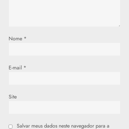
P
o
s
Nome
*
t
E-mail
*
Site
Salvar meus dados neste navegador para a