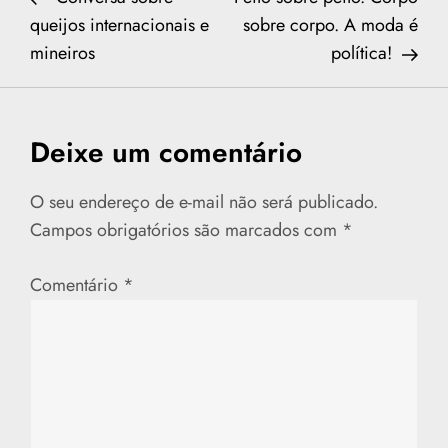
a
queijos internacionais e
sobre corpo. A moda é
mineiros
política!
v
e
Deixe um comentário
g
a
O seu endereço de e-mail não será publicado.
Campos obrigatórios são marcados com
*
ç
Comentário
*
ã
o
d
e