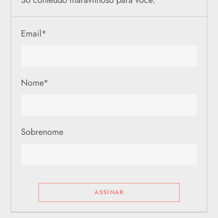
Só conteúdo maravilhoso para você.
Email
*
Nome
*
Sobrenome