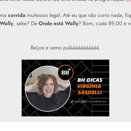
uma
corrida
muitoooo legal. Até eu que não corro nada, fi
Wally
, sabe? De
Onde está Wally
? Bom, custa 89,00 e vo
.
Beijos e vamo pulááááááááááá.