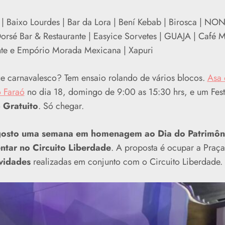
 | Baixo Lourdes | Bar da Lora | Bení Kebab | Birosca | N
rsé Bar & Restaurante | Easyice Sorvetes | GUAJA | Café Ma
ante e Empório Morada Mexicana | Xapuri
que carnavalesco? Tem ensaio rolando de vários blocos.
Asa 
 Faraó
no dia 18, domingo de 9:00 as 15:30 hrs, e um Fes
o
Gratuito
. Só chegar.
gosto uma semana em homenagem ao Dia do Patrimôni
ntar no Circuito Liberdade
. A proposta é ocupar a Praça
vidades
realizadas em conjunto com o Circuito Liberdade.