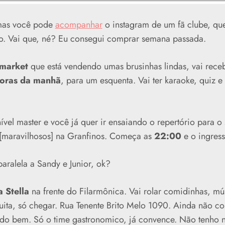
 mas você pode
acompanhar
o instagram de um fã clube, qu
o. Vai que, né? Eu consegui comprar semana passada.
.market
que está vendendo umas brusinhas lindas, vai receb
oras da manhã
, para um esquenta. Vai ter karaoke, quiz 
ível master e você já quer ir ensaiando o repertório para 
[maravilhosos] na Granfinos. Começa as
22:00
e o ingres
ralela a Sandy e Junior, ok?
a Stella
na frente do Filarmônica. Vai rolar comidinhas, mú
uita, só chegar. Rua Tenente Brito Melo 1090. Ainda não c
ndo bem. Só o time gastronomico, já convence. Não tenho no