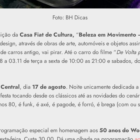
Foto: BH Dicas
sição da
Casa Fiat de Cultura,
“
Beleza em Movimento –
 design, através de obras de arte, automóveis e objetos ass
 carros antigo, vai pirar. Até o carro do filme “
De Volta p
08 a 03.11 de terça a sexta de 10:00 as 21:00 e sabados, d
 Central
, dia
17 de agosto
. Noite unicamente dedicada a 
festa tocando desde os clássicos até as novidades do cenár
nos 80, é funk, é axé, é pagode, é forró, é brega (com ou
programação especial em homenagem aos
50 anos do Wo
 sexta-feira. Custa 30,00. Dá uma olhada na programação
aq