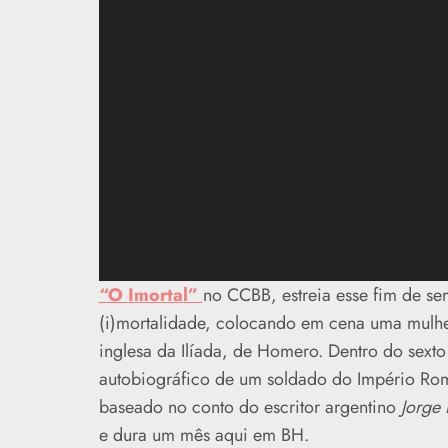
“O Imortal”
no CCBB, estreia esse fim de se
(i)mortalidade, colocando em cena uma mulhe
inglesa da Ilíada, de Homero. Dentro do sext
autobiográfico de um soldado do Império Rom
baseado no conto do escritor argentino
Jorge 
e dura um mês aqui em BH.