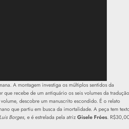
mana.
A montagem investiga os múltiplos sentidos da
r que recebe de um antiquário os seis volumes da traduçã
o volume, descobre um manuscrito escondido. É o relato
ano que partiu em busca da imortalidade.
A peça tem
text
Luis Borges
, e é estrelada pela atriz
Gisele Fróes
. R$30,0