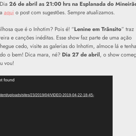
 Dia
26 de abril as 21:00 hrs na Esplanada do Mineirã
ja
aqui
o post com sugestões. Sempre atualizamos.
hosa que é o Inhotim? Pois é! “
Lenine em Trânsito
” traz
eira e canções inéditas. Esse show faz parte de uma ação
egue cedo, visite as galerias do Inhotim, almoce lá e tenh
ndo o bem! Dica mara, né?
Dia 27 de abril
, o show come
Eu vou!
ot found
ontent/uploads/sites/23/2019/04/VIDEO-2019-04-22-18-45-