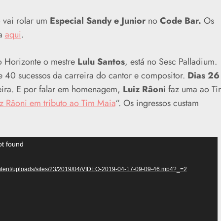
6
vai rolar um
Especial Sandy e Junior
no
Code Bar.
Os
ra
aqui
.
 Horizonte o mestre
Lulu Santos
, está no Sesc Palladium.
 40 sucessos da carreira do cantor e compositor.
Dias 26
teira. E por falar em homenagem,
Luiz Râoni
faz uma ao Ti
z Râoni em tributo ao Tim Maia
“. Os ingressos custam
ot found
content/uploads/sites/23/2019/04/VIDEO-2019-04-17-09-09-46.mp4?_=2