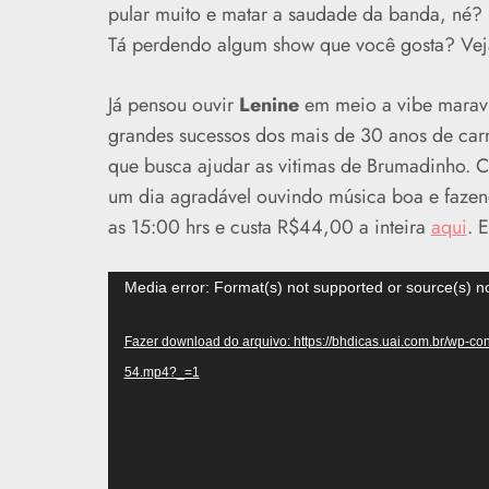
pular muito e matar a saudade da banda, né?
Tá perdendo algum show que você gosta? Ve
Já pensou ouvir
Lenine
em meio a vibe maravil
grandes sucessos dos mais de 30 anos de carr
que busca ajudar as vitimas de Brumadinho. Ch
um dia agradável ouvindo música boa e faze
as 15:00 hrs e custa R$44,00 a inteira
aqui
. 
Tocador
Media error: Format(s) not supported or source(s) n
de
vídeo
Fazer download do arquivo: https://bhdicas.uai.com.br/wp-c
54.mp4?_=1