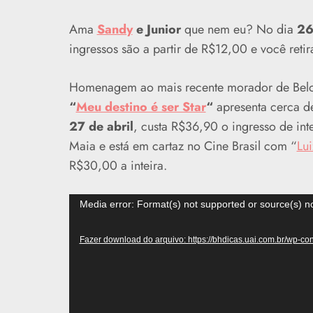
Ama
Sandy
e Junior
que nem eu? No dia
2
ingressos são a partir de R$12,00 e você reti
Homenagem ao mais recente morador de Belo
“
Meu destino é ser Star
“
apresenta cerca de
27 de abril
, custa R$36,90 o ingresso de in
Maia e está em cartaz no Cine Brasil com “
Lui
R$30,00 a inteira.
Tocador
Media error: Format(s) not supported or source(s) n
de
vídeo
Fazer download do arquivo: https://bhdicas.uai.com.br/wp-