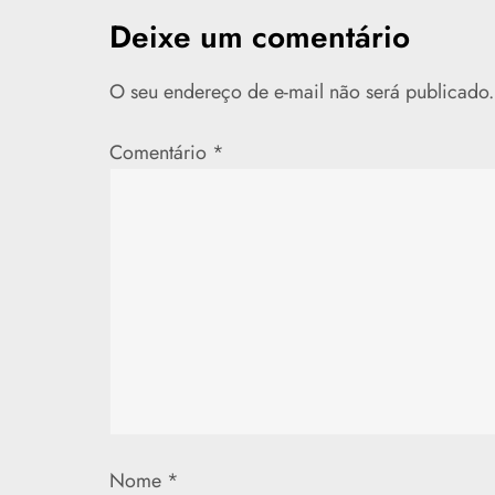
e
Deixe um comentário
g
O seu endereço de e-mail não será publicado.
a
Comentário
*
ç
ã
o
d
e
P
Nome
*