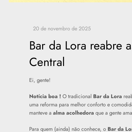
Bar da Lora reabre 
Central
Ei, gente!
Notícia boa !
O tradicional
Bar da Lora
reab
uma reforma para melhor conforto e comodid
manteve a
alma acolhedora
que a gente ama
Para quem (ainda) não conhece, o
Bar da Lo