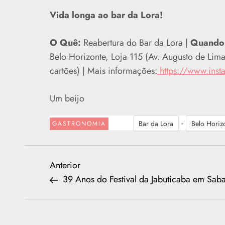
Vida longa ao bar da Lora!
O Quê:
Reabertura do Bar da Lora |
Quando
Belo Horizonte, Loja 115 (Av. Augusto de Lim
cartões) | Mais informações:
https://www.inst
Um beijo
-
Bar da Lora
Belo Horiz
GASTRONOMIA
N
Previous
Anterior
Post
39 Anos do Festival da Jabuticaba em Sab
a
v