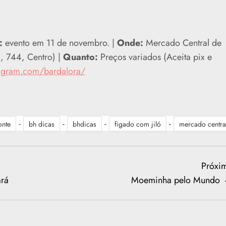
:
evento em 11 de novembro. |
Onde:
Mercado Central de
a, 744, Centro) |
Quanto:
Preços variados (Aceita pix e
agram.com/bardalora/
-
-
-
-
onte
bh dicas
bhdicas
figado com jiló
mercado centra
Próxi
ará
Moeminha pelo Mundo