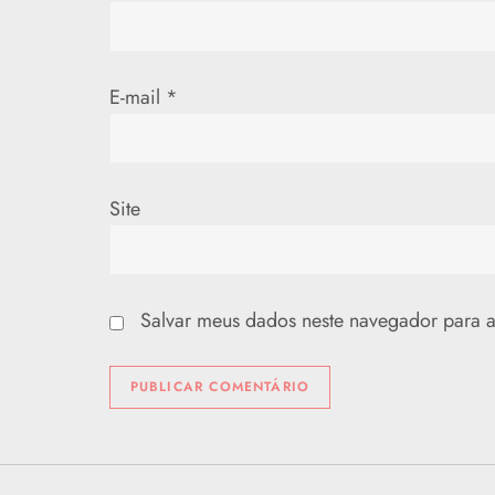
o
s
t
E-mail
*
Site
Salvar meus dados neste navegador para a