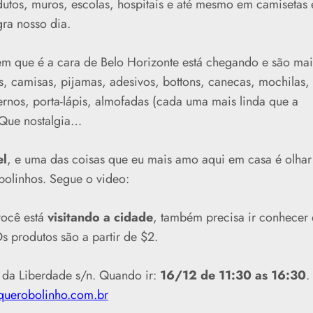
dutos, muros, escolas, hospitais e até mesmo em camisetas 
ra nosso dia.
em que é a cara de Belo Horizonte está chegando e são mai
os, camisas, pijamas, adesivos, bottons, canecas, mochilas,
rnos, porta-lápis, almofadas (cada uma mais linda que a
! Que nostalgia…
el
, e uma das coisas que eu mais amo aqui em casa é olhar
bolinhos. Segue o video:
você está
visitando a cidade
, também precisa ir conhecer 
s produtos são a partir de $2.
 da Liberdade s/n. Quando ir:
16/12 de 11:30 as 16:30
.
querobolinho.com.br