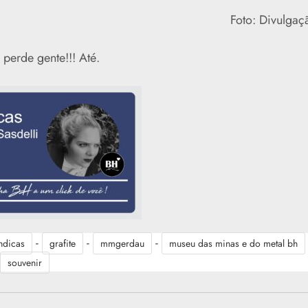
Foto: Divulgaç
perde gente!!! Até.
-
-
-
hdicas
grafite
mmgerdau
museu das minas e do metal bh
souvenir