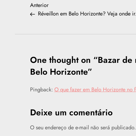
N
Previous
Anterior
Post
Réveillon em Belo Horizonte? Veja onde ir
a
v
e
One thought on “
Bazar de 
g
Belo Horizonte
”
a
Pingback:
O que fazer em Belo Horizonte no 
ç
ã
Deixe um comentário
o
O seu endereço de e-mail não será publicado.