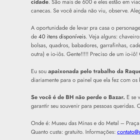
cidade
. São mais de 600 e eles estão em via
canecas. Se você ainda não viu, observe. Aleg
A oportunidade de levar pra casa o personag
de
40 itens disponíveis
. Veja alguns: chaveir
bolsas, quadros, babadores, garrafinhas, cade
outra) e io-iôs. Gente!!!!! Preciso de um io-iô
Eu sou
apaixonada pelo trabalho da Raqu
diariamente para o painel que ela fez com os 
Se você é de BH não perde o Bazar.
E se 
garantir seu souvenir para pessoas queridas. O
Onde é: Museu das Minas e do Metal – Praça
Quanto custa: gratuito. Informações:
contato@