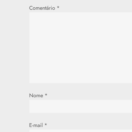
d
Comentário
*
e
P
o
s
t
Nome
*
E-mail
*