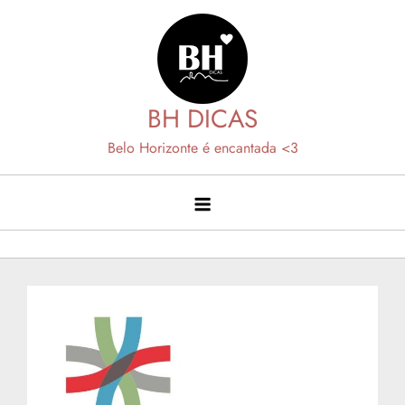
Skip
to
content
BH DICAS
Belo Horizonte é encantada <3