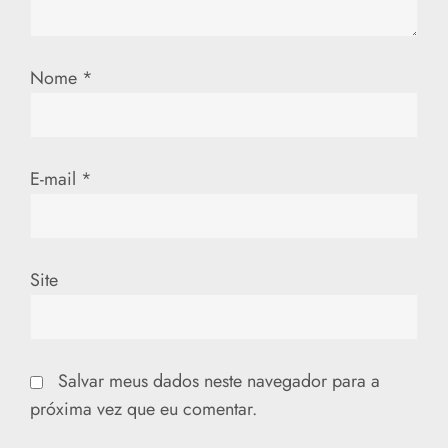
P
Nome
*
o
s
t
E-mail
*
Site
Salvar meus dados neste navegador para a
próxima vez que eu comentar.