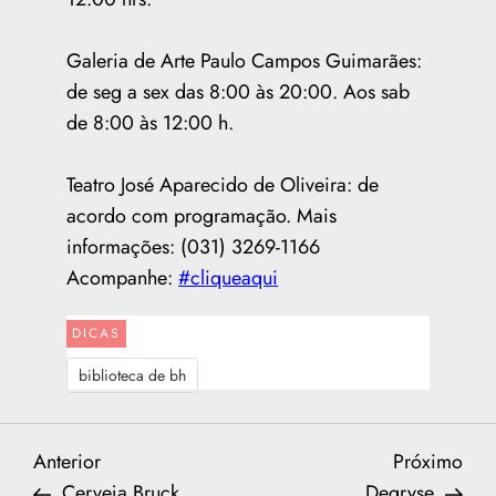
Galeria de Arte Paulo Campos Guimarães:
de seg a sex das 8:00 às 20:00. Aos sab
de 8:00 às 12:00 h.
Teatro José Aparecido de Oliveira: de
acordo com programação. Mais
informações: (031) 3269-1166
Acompanhe:
#cliqueaqui
DICAS
biblioteca de bh
N
Previous
Nex
Anterior
Próximo
Post
Post
Cerveja Bruck
Degryse