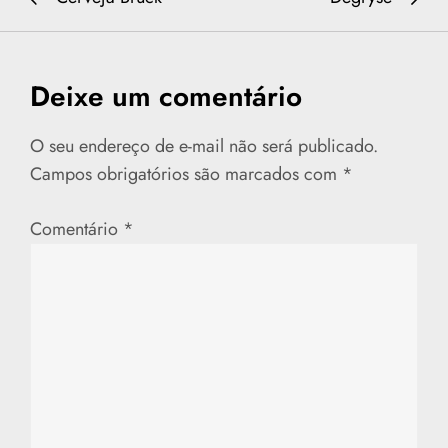
a
v
Deixe um comentário
e
O seu endereço de e-mail não será publicado.
g
Campos obrigatórios são marcados com
*
a
Comentário
*
ç
ã
o
d
e