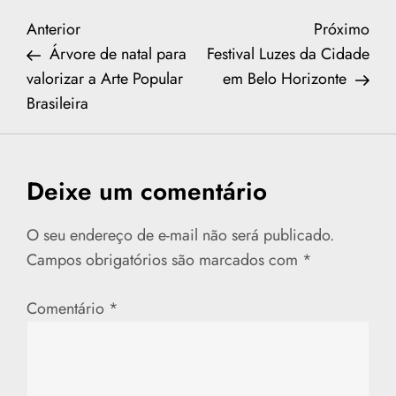
N
Previous
Nex
Anterior
Próximo
Post
Post
Árvore de natal para
Festival Luzes da Cidade
a
valorizar a Arte Popular
em Belo Horizonte
Brasileira
v
e
Deixe um comentário
g
a
O seu endereço de e-mail não será publicado.
Campos obrigatórios são marcados com
*
ç
Comentário
*
ã
o