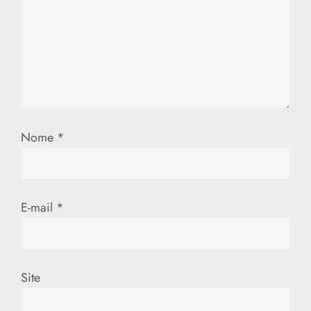
d
e
P
o
s
Nome
*
t
E-mail
*
Site