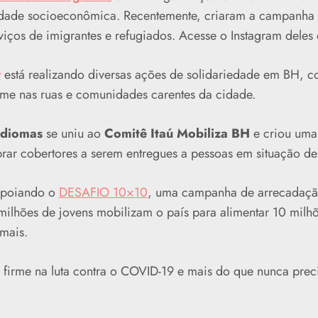
lidade socioeconômica. Recentemente, criaram a campanha
viços de imigrantes e refugiados. Acesse o Instagram deles 
r
está realizando diversas ações de solidariedade em BH, 
me nas ruas e comunidades carentes da cidade.
diomas
se uniu ao
Comitê Itaú Mobiliza BH
e criou um
ar cobertores a serem entregues a pessoas em situação de
apoiando o
DESAFIO 10×10
, uma campanha de arrecadação
lhões de jovens mobilizam o país para alimentar 10 milhõ
 mais.
 firme na luta contra o COVID-19 e mais do que nunca prec