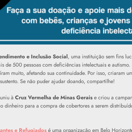
endimento e Inclusão Social
, uma instituição sem fins lu
s de 500 pessoas com deficiências intelectuais e autismo.
ram muito, afetando sua continuidade. Por isso, criaram 
 sustento. Se não puder ajudar doando, compartilhe!
uniu à
Cruz Vermelha de Minas Gerais
e criou a campa
do dinheiro para a compra de cobertores a serem distribuí
rantes e Refugiados
é uma organização em Belo Horizonte