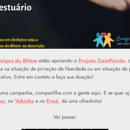
igos do BHem
estão apoiando o
Projeto ComPaixão,
ja na situação de privação de liberdade ou em situação de p
ativo. Entre em contato e faça sua doação!
uma campanha, compartilha com a gente aqui. E se quer aj
se
, no
Vakinha
e no
Evoé
, dá uma olhadinha!
Vai passar.