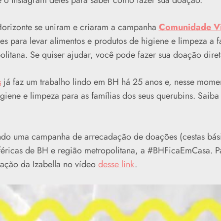
 o Instagram deles para saber como fazer sua doação.
Horizonte se uniram e criaram a campanha
Comunidade V
es para levar alimentos e produtos de higiene e limpeza a 
litana. Se quiser ajudar, você pode fazer sua doação diret
s
já faz um trabalho lindo em BH há 25 anos e, nesse mome
igiene e limpeza para as famílias dos seus querubins. Saib
ndo uma campanha de arrecadação de doações (cestas bási
iféricas de BH e região metropolitana, a #BHFicaEmCasa. 
cação da Izabella no vídeo
desse link
.