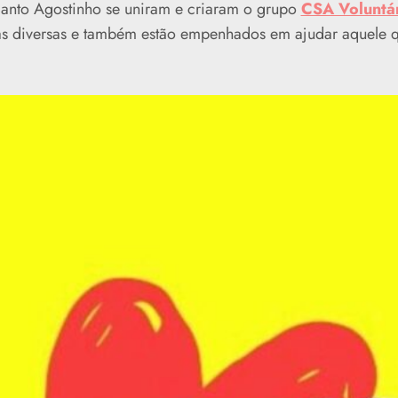
Santo Agostinho se uniram e criaram o grupo
CSA Voluntá
as diversas e também estão empenhados em ajudar aquele 