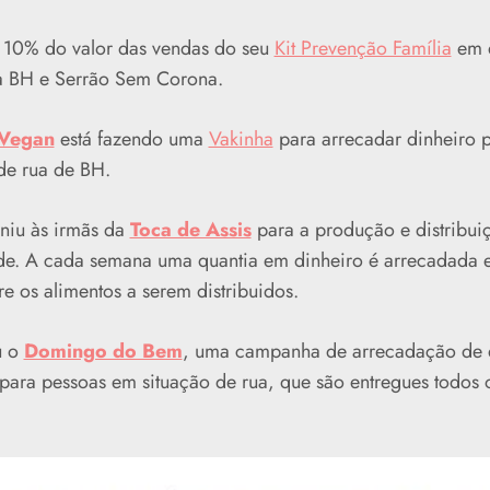
 10% do valor das vendas do seu
Kit Prevenção Família
em d
ma BH e Serrão Sem Corona.
 Vegan
está fazendo uma
Vakinha
para arrecadar dinheiro p
de rua de BH.
niu às irmãs da
Toca de Assis
para a produção e distribui
de. A cada semana uma quantia em dinheiro é arrecadada 
re os alimentos a serem distribuidos.
u o
Domingo do Bem
, uma campanha de arrecadação de 
o para pessoas em situação de rua, que são entregues todos