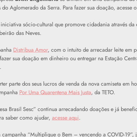
s do Aglomerado da Serra. Para fazer sua doação, acesse 
iniciativa sócio-cultural que promove cidadania através da
Ribeirão das Neves.
panha
Distribua Amor
, com o intuito de arrecadar leite em 
azer sua doação em dinheiro ou entregar na Estação Centr
.
rter parte dos seus lucros de venda da nova camiseta em 
campanha
Por Uma Quarentena Mais Justa
, da TETO.
sa Brasil Sesc” continua arrecadando doações e já benefic
ara saber como ajudar,
acesse aqui
.
 campanha “Multiplique o Bem – vencendo a COVID-19”, j