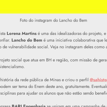
Foto do instagram do Lancho do Bem
sta
Lorena Martins
é uma das idealizadoras do projeto, e
onfiar.
Lancho do Bem
é uma iniciativa colaborativa que l
 de vulnerabilidade social. Veja no instagram deles como 
ojeto social que atua em BH e região, com missão de gerar
istencialismo.
história da rede pública de Minas e criou o perfil
@sahisto
podem ser tema do Enem deste ano, gratuitamente. Eventual
disciplinas para ajudar os alunos que não estão sendo bene
mpresa
BARI Engenharia
se uniram em uma campanha de a