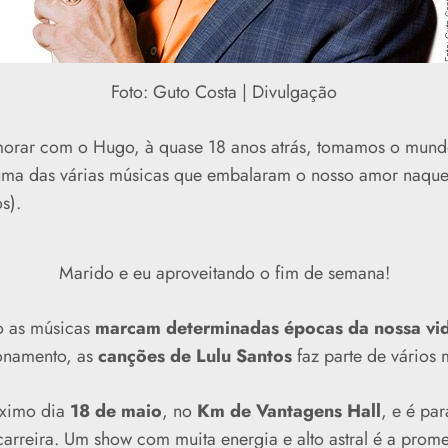
Foto: Guto Costa | Divulgação
rar com o Hugo, à quase 18 anos atrás, tomamos o mundo 
uma das várias músicas que embalaram o nosso amor naque
s).
Marido e eu aproveitando o fim de semana!
o as músicas
marcam determinadas épocas da nossa vi
onamento, as
canções de Lulu Santos
faz parte de vários
óximo dia
18 de maio
, no
Km de Vantagens Hall
, e é pa
arreira. Um show com muita energia e alto astral é a prome