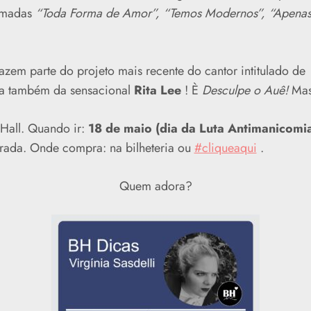
 amadas
“Toda Forma de Amor”, “Temos Modernos”, “Apena
azem parte do projeto mais recente do cantor intitulado de
 da também da sensacional
Rita Lee
! È
Desculpe o Auê!
Mas 
Hall. Quando ir:
18 de maio (dia da Luta Antimanicomial
rada. Onde compra: na bilheteria ou
#cliqueaqui
.
Quem adora?