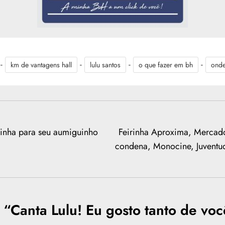
-
-
-
-
km de vantagens hall
lulu santos
o que fazer em bh
onde
uinha para seu aumiguinho
Feirinha Aproxima, Mercad
condena, Monocine, Juventu
 “
Canta Lulu! Eu gosto tanto de vo