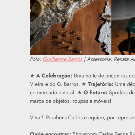
Foto:
Guilherme Barros
| Assessoria: Renata A
★
A Celebração:
Uma noite de encontros com
Vieira e do G. Barros. ★
Trajetória:
Uma déca
no mercado autoral. ★
O Futuro:
Spoilers de
marca de objetos, roupas e móveis!
Viva!!! Parabéns Carlos e equipe, por repres
Onde encontrar:
Showroom Carlos Penna Ru