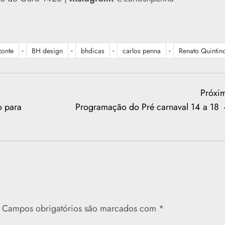
-
-
-
-
zonte
BH design
bhdicas
carlos penna
Renato Quintin
Próxi
o para
Programação do Pré carnaval 14 a 18
Campos obrigatórios são marcados com
*