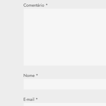
ç
Comentário
*
ã
o
d
e
P
o
Nome
*
s
t
E-mail
*