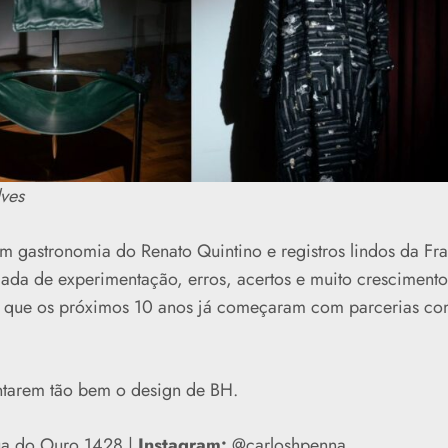
lves
 gastronomia do Renato Quintino e registros lindos da Fr
da de experimentação, erros, acertos e muito crescimento
 que os próximos 10 anos já começaram com parcerias c
entarem tão bem o design de BH.
a do Ouro 1428 |
Instagram:
@carloshpenna