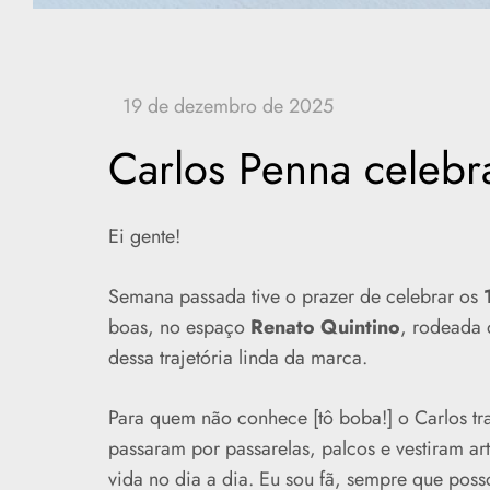
Carlos Penna celeb
Ei gente!
Semana passada tive o prazer de celebrar os
boas, no espaço
Renato Quintino
, rodeada 
dessa trajetória linda da marca.
Para quem não conhece [tô boba!] o Carlos tr
passaram por passarelas, palcos e vestiram ar
vida no dia a dia. Eu sou fã, sempre que posso