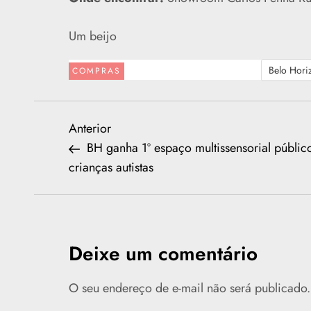
Um beijo
Belo Hori
COMPRAS
N
Previous
Anterior
Post
BH ganha 1º espaço multissensorial públic
a
crianças autistas
v
e
Deixe um comentário
g
O seu endereço de e-mail não será publicado.
a