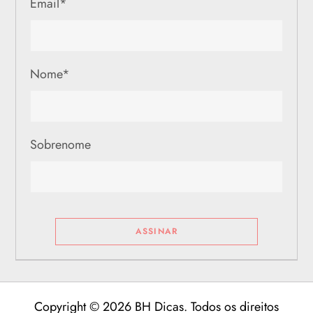
Email
*
e
p
Nome
*
o
s
Sobrenome
t
s
Copyright © 2026 BH Dicas. Todos os direitos