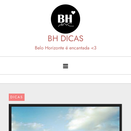
Skip
to
content
BH DICAS
Belo Horizonte é encantada <3
DICAS