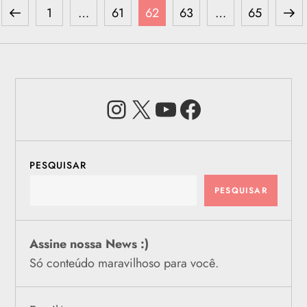
P
Previous
Page
Page
Page
Page
Page
Next
1
…
61
62
63
…
65
a
page
pag
g
Instagram
X
Youtube
Facebook
i
n
a
PESQUISAR
PESQUISAR
ç
ã
Assine nossa News :)
Só conteúdo maravilhoso para você.
o
d