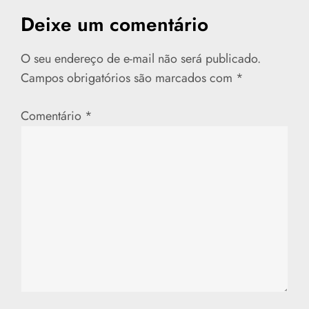
e
Deixe um comentário
g
a
O seu endereço de e-mail não será publicado.
Campos obrigatórios são marcados com
*
ç
Comentário
*
ã
o
d
e
P
o