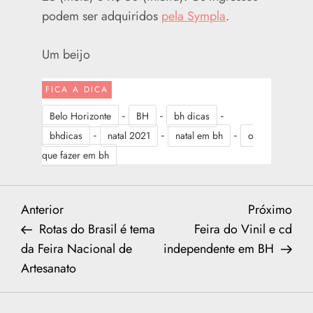
podem ser adquiridos
pela Sympla
.
Um beijo
FICA A DICA
-
-
-
Belo Horizonte
BH
bh dicas
-
-
-
bhdicas
natal 2021
natal em bh
o
que fazer em bh
N
Previous
Nex
Anterior
Próximo
Post
Post
Rotas do Brasil é tema
Feira do Vinil e cd
a
da Feira Nacional de
independente em BH
Artesanato
v