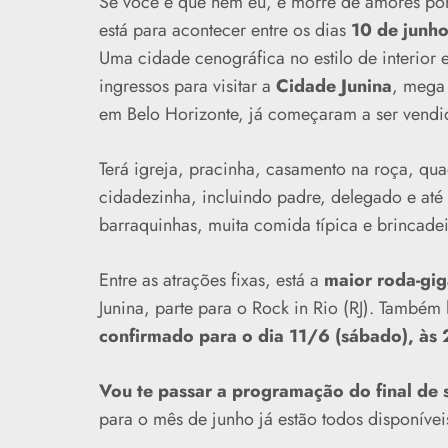
Se você é que nem eu, e morre de amores por
está para acontecer entre os dias
10 de junho
Uma cidade cenográfica no estilo de interior
ingressos para visitar a
Cidade Junina
, mega
em Belo Horizonte, já começaram a ser vendi
Terá igreja, pracinha, casamento na roça, qu
cidadezinha, incluindo padre, delegado e até
barraquinhas, muita comida típica e brincad
Entre as atrações fixas, está a
maior roda-gig
Junina, parte para o Rock in Rio (RJ). També
confirmado para o dia 11/6 (sábado), às 
Vou te passar a programação do final de
para o mês de junho já estão todos disponívei