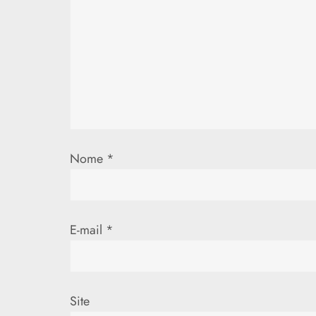
ã
o
d
e
P
Nome
*
o
s
t
E-mail
*
Site