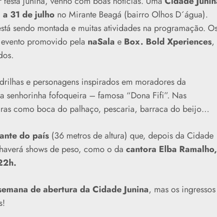
 festa junina, venho com boas notícias. Uma
Cidade Junin
 a 31 de julho
no Mirante Beagá (bairro Olhos D´água).
 está sendo montada e muitas atividades na programação. O
 evento promovido pela
naSala
e
Box. Bold Xperiences
,
dos.
adrilhas e personagens inspirados em moradores da
 a senhorinha fofoqueira – famosa “Dona Fifi”. Nas
eiras como boca do palhaço, pescaria, barraca do beijo…
ante do país
(36 metros de altura) que, depois da Cidade
m haverá shows de peso, como o da
cantora Elba Ramalho,
22h.
 semana de abertura da Cidade Junina
, mas os ingressos
s!