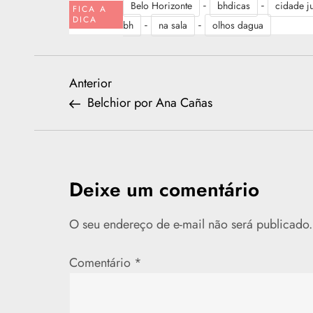
-
-
Belo Horizonte
bhdicas
cidade j
FICA A
DICA
-
-
bh
na sala
olhos dagua
N
Previous
Anterior
Post
Belchior por Ana Cañas
a
v
e
Deixe um comentário
g
O seu endereço de e-mail não será publicado.
a
Comentário
*
ç