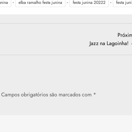
-
-
-
unina
elba ramalho festa junina
festa junina 20222
festa jun
Próxi
Jazz na Lagoinha!
Campos obrigatórios são marcados com
*