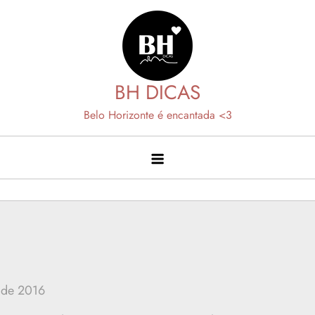
Skip
to
content
BH DICAS
Belo Horizonte é encantada <3