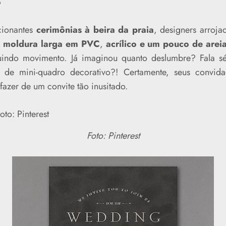
o
ionantes
cerimônias à beira da praia
, designers arroja
m moldura larga em PVC
,
acrílico e um pouco de areia
buindo movimento. Já imaginou quanto deslumbre? Fala s
 de mini-quadro decorativo?! Certamente, seus convid
fazer de um convite tão inusitado.
Foto: Pinterest