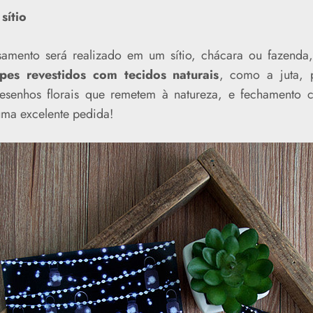
sítio
samento será realizado em um sítio, chácara ou fazenda
pes revestidos com tecidos naturais
, como a juta, 
esenhos florais que remetem à natureza, e fechamento 
uma excelente pedida!