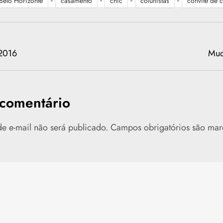
-
-
-
-
Belo Horizonte
casamento
chic
colunistas
convite de 
 2016
Mud
comentário
e e-mail não será publicado.
Campos obrigatórios são ma