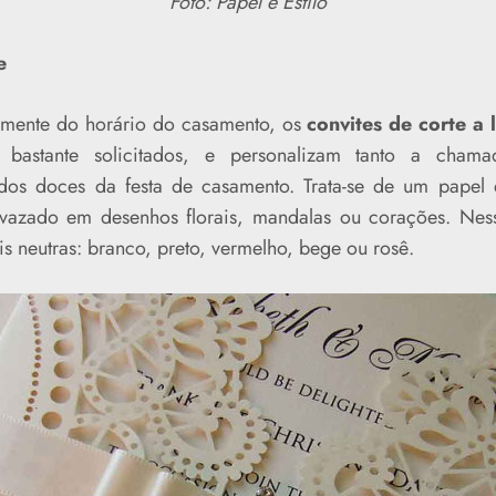
Foto: Papel e Estilo
e
mente do horário do casamento, os
convites de corte a 
 bastante solicitados, e personalizam tanto a cha
dos doces da festa de casamento. Trata-se de um papel 
vazado em desenhos florais, mandalas ou corações. Ness
s neutras: branco, preto, vermelho, bege ou rosê.