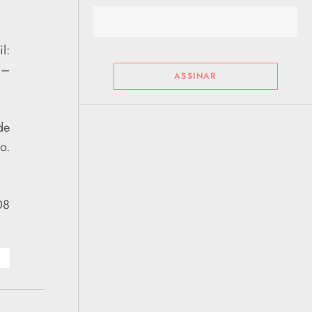
l:
 –
de
o.
08