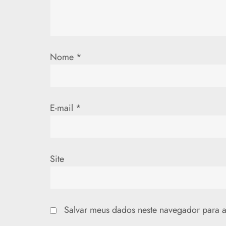
e
P
Nome
*
o
s
t
E-mail
*
Site
Salvar meus dados neste navegador para a