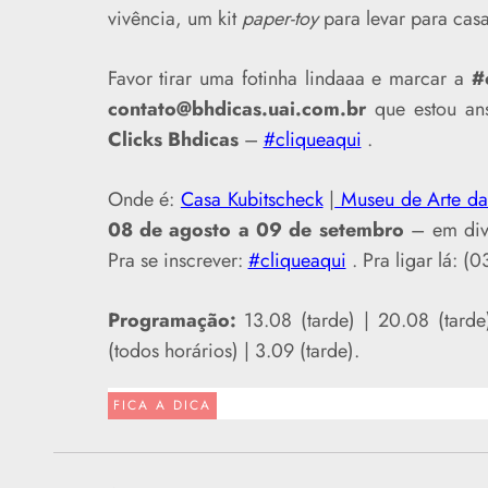
vivência, um kit
paper-toy
para levar para cas
Favor tirar uma fotinha lindaaa e marcar a
#
contato@bhdicas.uai.com.br
que estou ans
Clicks Bhdicas
–
#cliqueaqui
.
Onde é:
Casa Kubitscheck
|
Museu de Arte da
08 de agosto a 09 de setembro
– em dive
Pra se inscrever:
#cliqueaqui
. Pra ligar lá: 
Programação:
13.08 (tarde) | 20.08 (tarde
(todos horários) | 3.09 (tarde).
FICA A DICA