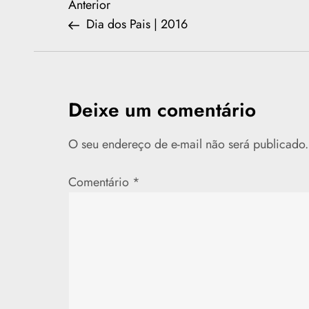
N
Previous
Anterior
Post
Dia dos Pais | 2016
a
v
e
Deixe um comentário
g
O seu endereço de e-mail não será publicado.
a
Comentário
*
ç
ã
o
d