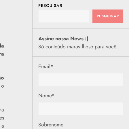
PESQUISAR
PESQUISAR
Assine nossa News :)
da
Só conteúdo maravilhoso para você.
ra
Email
*
ão
 o
Nome
*
na
es
Sobrenome
 a