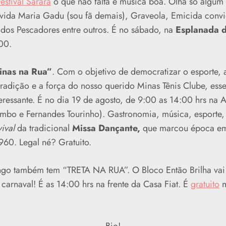
Festival Sarará
o que não falta é música boa. Olha só algum d
vida Maria Gadu (sou fã demais), Graveola, Emicida convi
dos Pescadores entre outros. É no sábado, na
Esplanada 
00.
nas na Rua”
. Com o objetivo de democratizar o esporte, 
 tradição e a força do nosso querido Minas Tênis Clube, esse
ressante. É no dia 19 de agosto, de 9:00 as 14:00 hrs na A
ombo e Fernandes Tourinho). Gastronomia, música, esporte, 
vival
da tradicional
Missa Dançante,
que marcou época em 
60. Legal né? Gratuito.
mingo também tem “TRETA NA RUA”. O Bloco Então Brilha va
carnaval! É as 14:00 hrs na frente da Casa Fiat. É
gratuito
m
Bjo!