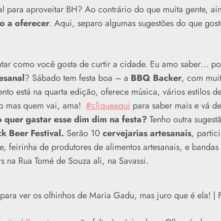
l para aproveitar BH? Ao contrário do que muita gente, ai
o a oferecer
. Aqui, separo algumas sugestões do que gosto
tar como você gosta de curtir a cidade. Eu amo saber… po
esanal
? Sábado tem festa boa – a
BBQ Backer
, com muit
nto está na quarta edição, oferece música, vários estilos 
to mas quem vai, ama!
#cliqueaqui
para saber mais e vá de
 quer gastar esse dim dim na festa?
Tenho outra sugest
k Beer Festival.
Serão 10
cervejarias artesanais
, parti
e, feirinha de produtores de alimentos artesanais, e bandas
s na Rua Tomé de Souza ali, na Savassi.
ara ver os olhinhos de Maria Gadu, mas juro que é ela! |