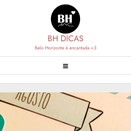
Skip
to
content
BH DICAS
Belo Horizonte é encantada <3