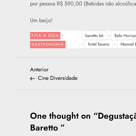
por pessoa R$ 590,00 (Bebidas não alcoólicas
Um beijo!
-
-
baretto bh
Belo Horizo
FICA A DICA
-
-
hotel fasano
Manoel 
GASTRONOMIA
N
Previous
Anterior
Post
Cine Diversidade
a
v
e
One thought on “
Degustaçã
Baretto
”
g