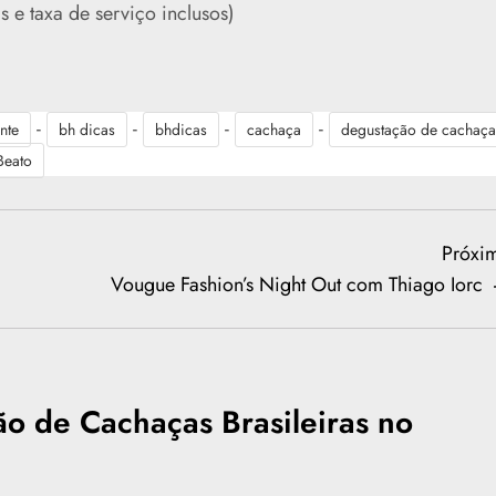
 e taxa de serviço inclusos)
-
-
-
-
nte
bh dicas
bhdicas
cachaça
degustação de cachaç
Beato
Próxi
Vougue Fashion’s Night Out com Thiago Iorc
o de Cachaças Brasileiras no