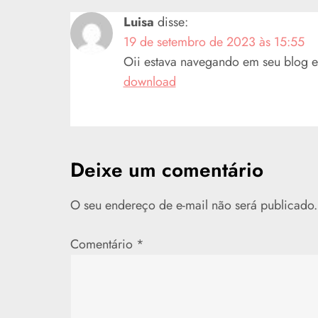
a
Luisa
disse:
19 de setembro de 2023 às 15:55
ç
Oii estava navegando em seu blog e 
ã
download
o
d
Deixe um comentário
e
O seu endereço de e-mail não será publicado.
P
o
Comentário
*
s
t