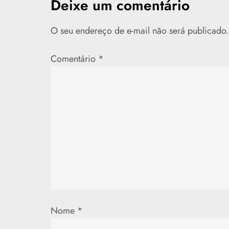
e
Deixe um comentário
g
O seu endereço de e-mail não será publicado.
a
Comentário
*
ç
ã
o
d
e
P
Nome
*
o