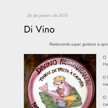
Di Vino
Restaurante super gostoso e ap
O
Ho
O 
ma
O 
ca