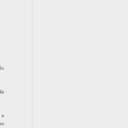
lo
da
 a
as