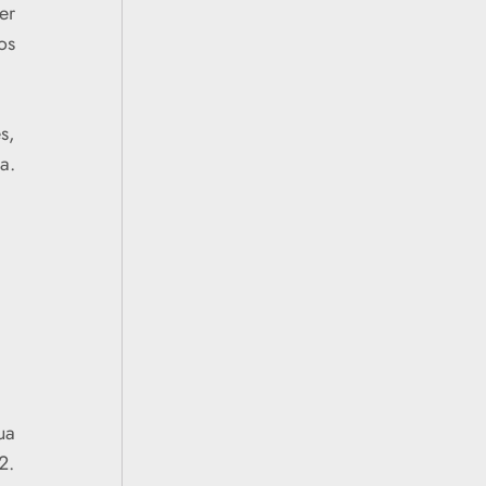
er
os
s,
a.
ua
2.