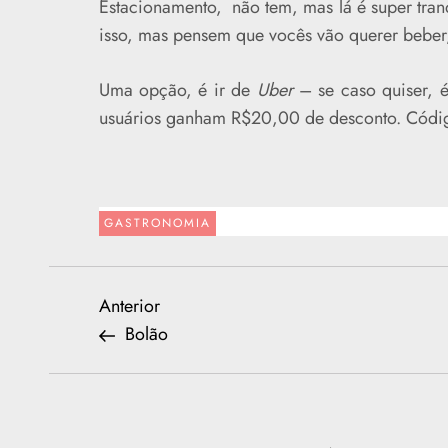
Estacionamento, não tem, mas lá é super tra
isso, mas pensem que vocês vão querer beber,
Uma opção, é ir de
Uber
– se caso quiser, 
usuários ganham R$20,00 de desconto. Códi
GASTRONOMIA
N
Previous
Anterior
Post
Bolão
a
v