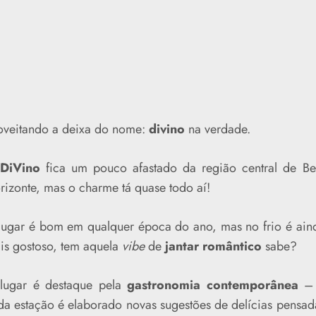
roveitando a deixa do nome:
divino
na verdade.
DiVino
fica um pouco afastado da região central de Be
rizonte, mas o charme tá quase todo aí!
lugar é bom em qualquer época do ano, mas no frio é ain
is gostoso, tem aquela
vibe
de
jantar romântico
sabe?
lugar é destaque pela
gastronomia contemporânea
–
da estação é elaborado novas sugestões de delícias pensad