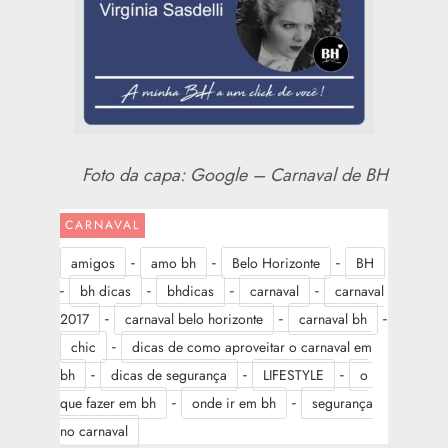
Foto da capa: Google – Carnaval de BH
CARNAVAL
-
-
-
amigos
amo bh
Belo Horizonte
BH
-
-
-
-
bh dicas
bhdicas
carnaval
carnaval
-
-
-
2017
carnaval belo horizonte
carnaval bh
-
chic
dicas de como aproveitar o carnaval em
-
-
-
bh
dicas de segurança
LIFESTYLE
o
-
-
que fazer em bh
onde ir em bh
segurança
no carnaval