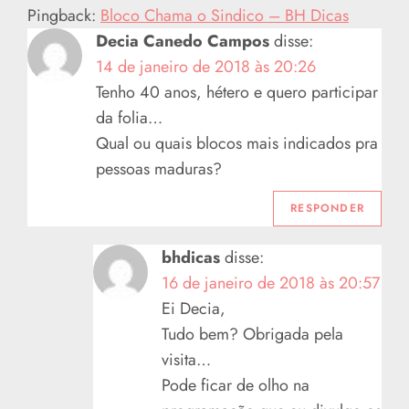
Pingback:
Bloco Chama o Sindico – BH Dicas
d
Decia Canedo Campos
disse:
14 de janeiro de 2018 às 20:26
e
Tenho 40 anos, hétero e quero participar
P
da folia…
Qual ou quais blocos mais indicados pra
o
pessoas maduras?
s
RESPONDER
t
bhdicas
disse:
16 de janeiro de 2018 às 20:57
Ei Decia,
Tudo bem? Obrigada pela
visita…
Pode ficar de olho na