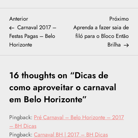
N
Previous
Nex
Anterior
Próximo
Post
Post
Carnaval 2017 –
Aprenda a fazer saia de
a
Festas Pagas – Belo
filó para o Bloco Então
Horizonte
Brilha
v
e
16 thoughts on “
Dicas de
g
como aproveitar o carnaval
a
em Belo Horizonte
”
ç
Pingback:
Pré Carnaval – Belo Horizonte – 2017
ã
– BH Dicas
o
Pingback:
Carnaval BH | 2017 – BH Dicas