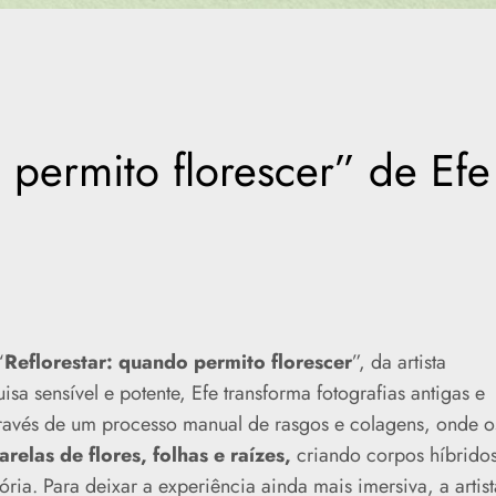
 permito florescer” de Efe
“
Reflorestar: quando permito florescer
”, da artista
sa sensível e potente, Efe transforma fotografias antigas e
través de um processo manual de rasgos e colagens, onde o
elas de flores, folhas e raízes,
criando corpos híbrido
ia. Para deixar a experiência ainda mais imersiva, a artist