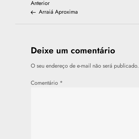
N
Previous
Anterior
Post
Arraiá Aproxima
a
v
e
Deixe um comentário
g
O seu endereço de e-mail não será publicado.
a
Comentário
*
ç
ã
o
d