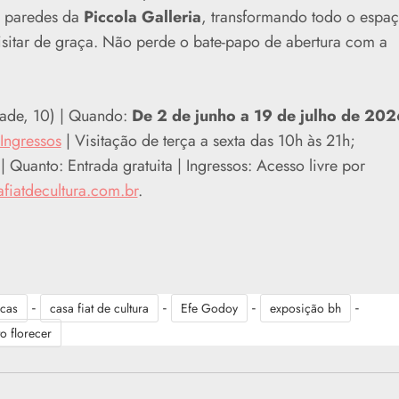
as paredes da
Piccola Galleria
, transformando todo o espa
sitar de graça. Não perde o bate-papo de abertura com a
dade, 10) | Quando:
De 2 de junho a 19 de julho de 202
Ingressos
| Visitação de terça a sexta das 10h às 21h;
Quanto: Entrada gratuita | Ingressos: Acesso livre por
fiatdecultura.com.br
.
-
-
-
-
cas
casa fiat de cultura
Efe Godoy
exposição bh
o florecer