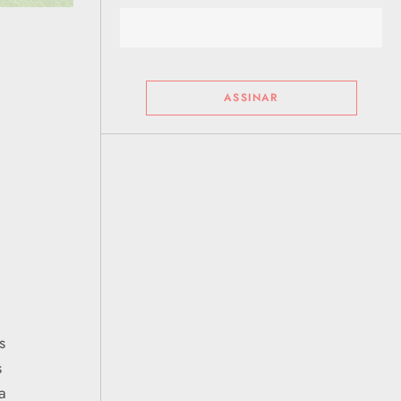
s
s
a