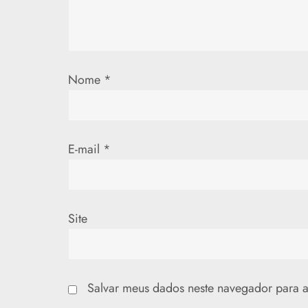
e
P
Nome
*
o
s
t
E-mail
*
Site
Salvar meus dados neste navegador para a