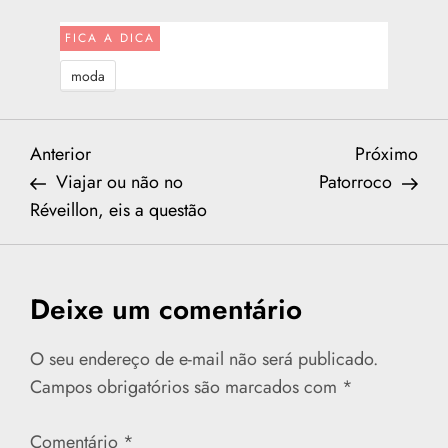
FICA A DICA
moda
N
Previous
Nex
Anterior
Próximo
Post
Post
Viajar ou não no
Patorroco
a
Réveillon, eis a questão
v
e
Deixe um comentário
g
O seu endereço de e-mail não será publicado.
a
Campos obrigatórios são marcados com
*
ç
Comentário
*