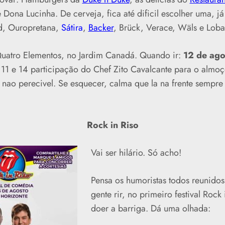
 Dona Lucinha. De cerveja, fica até dificil escolher uma, j
d, Ouropretana,
Sátira
,
Backer
, Brück, Verace, Wäls e Loba
uatro Elementos, no Jardim Canadá. Quando ir:
12 de ago
 11 e 14 participação do Chef Zito Cavalcante para o almoç
 nao perecivel. Se esquecer, calma que la na frente sempre
Rock in Riso
Vai ser hilário. Só acho!
Pensa os humoristas todos reunidos
gente rir, no primeiro festival Rock
doer a barriga. Dá uma olhada: