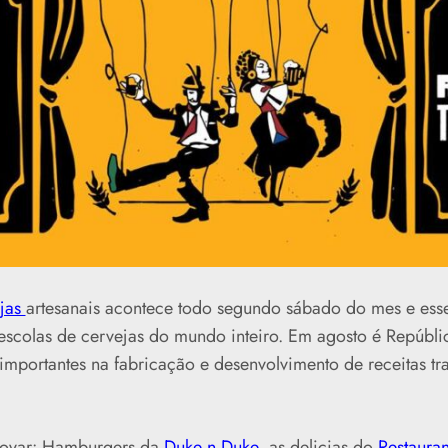
ejas
artesanais acontece todo segundo sábado do mes e esse
colas de cervejas do mundo inteiro. Em agosto é Repúbli
importantes na fabricação e desenvolvimento de receitas tr
rovar: Hamburgers da
Duke n Duke
, as delicias do
Restauran