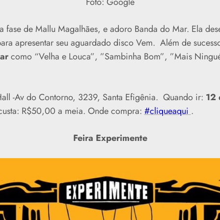
Foto: Google
a fase de Mallu Magalhães, e adoro Banda do Mar. Ela de
ara apresentar seu aguardado disco Vem. Além de sucesso
ar
como “Velha e Louca”, ”Sambinha Bom”, ”Mais Ningué
all -Av do Contorno, 3239, Santa Efigênia. Quando ir:
12 
 custa: R$50,00 a meia. Onde compra:
#cliqueaqui
.
Feira Experimente