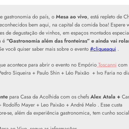
de gastronomia do país, o
Mesa ao vivo
, está repleto de C
reconhecidos bem aqui, na capital da comida boa! Espere w
sões de degustação de vinhos, em espaços montados especia
a é
“Gastronomia além das fronteiras” e ainda vai rolar
Se você quiser saber mais sobre o evento
#cliqueaqui
.
que
acontece para abrir o evento no Empório
Toscanni
com o
Pedro Siqueira + Paulo Shin + Léo Paixão + Ivo Faria no di
ente
para Casa da Acolhida com os chefs
Alex Atala +
Carl
+ Rodolfo Mayer + Leo Paixão + André Melo . Esse custa
e-se, além da experiência gastronomica, tem cunho social
Mesa ao Vivo, segue as informações.