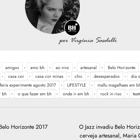
-
-
-
-
-
amigos
amo bh
ao vivo
artesanal
Belo Horizonte
-
-
-
-
-
casa cor
casa cor minas
chic
desesperados
dia 
-
-
feira experimente agosto 2017
LIFESTYLE
mallu magalhaes em b
-
-
-
-
r bh
o que fazer em bh
onde ir em bh
rock in riso
tea
Belo Horizonte 2017
O Jazz invadiu Belo Horiz
cerveja artesanal, Maria