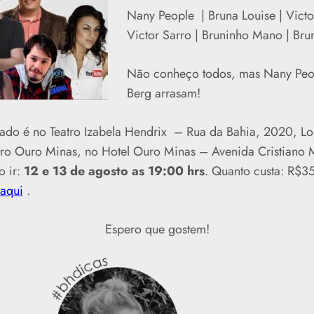
Nany People | Bruna Louise | Vict
Victor Sarro | Bruninho Mano | Bru
Não conheço todos, mas Nany Peo
Berg arrasam!
do é no Teatro Izabela Hendrix – Rua da Bahia, 2020, Lo
ro Ouro Minas, no Hotel Ouro Minas – Avenida Cristiano
o ir:
12 e 13 de agosto as 19:00 hrs
. Quanto custa: R$3
aqui
.
Espero que gostem!