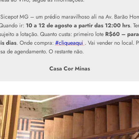
Sicepot MG – um prédio maravilhoso ali na Av. Barão H
 Quando ir:
10 a 12 de agosto a partir das 12:00 hrs
. T
ujeito a lotação. Quanto custa: primeiro lote
R$60 – para 
s dias
. Onde compra:
#cliqueaqui
. Vai vender no local. 
isa de agendamento. O restante não.
Casa Cor Minas