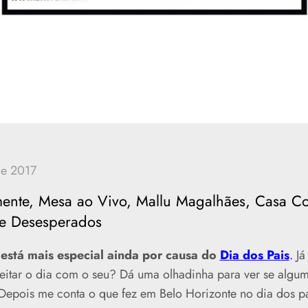
mente, Mesa ao Vivo, Mallu Magalhães, Casa C
 e Desesperados
está mais especial ainda por causa do
Dia dos Pais
.
Já
veitar o dia com o seu? Dá uma olhadinha para ver se algu
 Depois me conta o que fez em Belo Horizonte no dia dos pa