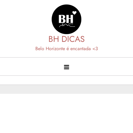
Skip
to
content
BH DICAS
Belo Horizonte é encantada <3