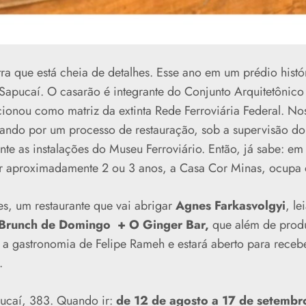
stra que está cheia de detalhes. Esse ano em um prédio histó
Sapucaí. O casarão é integrante do Conjunto Arquitetônico
cionou como matriz da extinta Rede Ferroviária Federal. No
ando por um processo de restauração, sob a supervisão d
nte as instalações do Museu Ferroviário. Então, já sabe: e
or aproximadamente 2 ou 3 anos, a Casa Cor Minas, ocupa 
s, um restaurante que vai abrigar
Agnes Farkasvolgyi
, le
Brunch de Domingo
+ O
Ginger Bar,
que além de produ
 a gastronomia de Felipe Rameh e estará aberto para rec
.
ucaí, 383. Quando ir:
de 12 de agosto a 17 de setembr