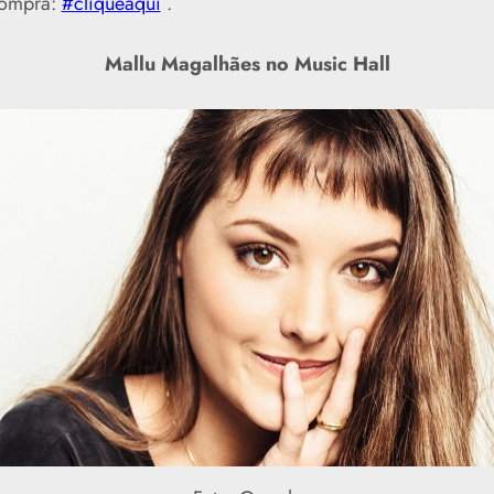
compra:
#cliqueaqui
.
Mallu Magalhães no Music Hall