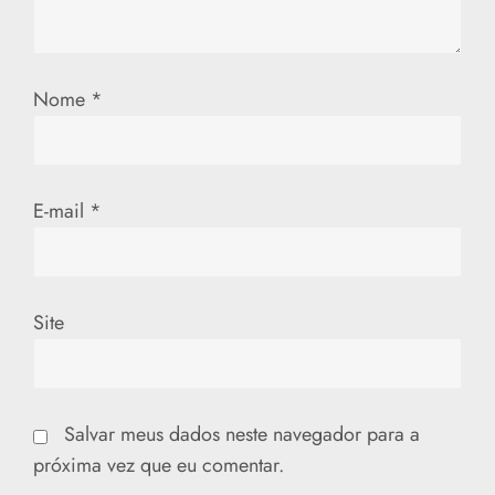
P
o
Nome
*
s
t
E-mail
*
Site
Salvar meus dados neste navegador para a
próxima vez que eu comentar.