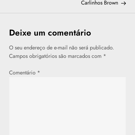
a
Carlinhos Brown
v
e
Deixe um comentário
g
O seu endereço de e-mail não será publicado.
a
Campos obrigatórios são marcados com
*
ç
Comentário
*
ã
o
d
e