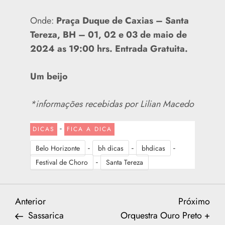
Onde:
Praça Duque de Caxias – Santa
Tereza, BH – 01, 02 e 03 de maio de
2024 as 19:00 hrs. Entrada Gratuita.
Um beijo
*informações recebidas por Lilian Macedo
-
DICAS
FICA A DICA
-
-
-
Belo Horizonte
bh dicas
bhdicas
-
Festival de Choro
Santa Tereza
N
Previous
Nex
Anterior
Próximo
Post
Post
Sassarica
Orquestra Ouro Preto +