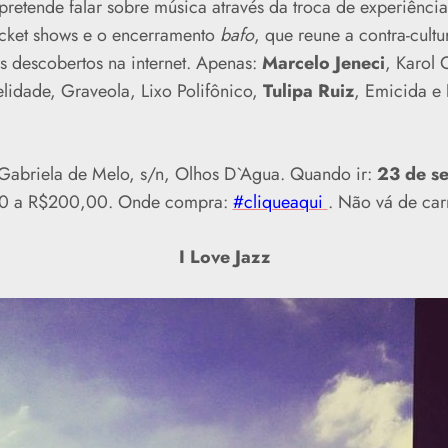
retende falar sobre música através da troca de experiênci
ocket shows e o encerramento
bafo
, que reune a contra-cultu
as descobertos na internet. Apenas:
Marcelo Jeneci
, Karol
elidade, Graveola, Lixo Polifônico,
Tulipa Ruiz
, Emicida e
Gabriela de Melo, s/n, Olhos D`Agua. Quando ir:
23 de se
00 a R$200,00. Onde compra:
#cliqueaqui
. Não vá de car
I Love Jazz