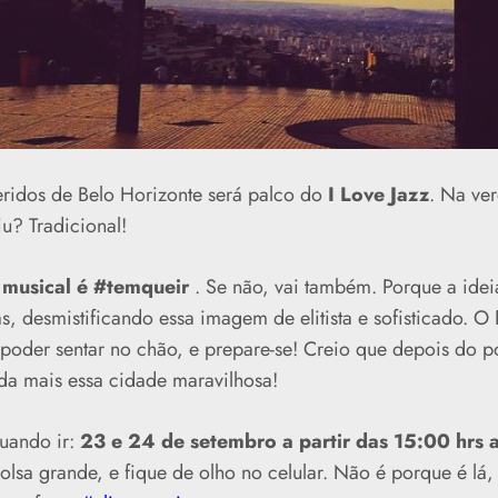
ridos de Belo Horizonte será palco do
I Love Jazz
. Na ver
u? Tradicional!
o musical é #temqueir
. Se não, vai também. Porque a ideia
, desmistificando essa imagem de elitista e sofisticado. O F
poder sentar no chão, e prepare-se! Creio que depois do p
da mais essa cidade maravilhosa!
uando ir:
23 e 24 de setembro a partir das 15:00 hrs a
bolsa grande, e fique de olho no celular. Não é porque é lá