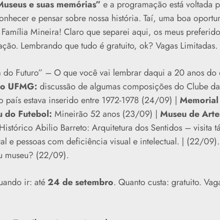
Museus e suas memórias”
e a programação está voltada pa
conhecer e pensar sobre nossa história. Taí, uma boa oport
Família Mineira! Claro que separei aqui, os meus preferido
ção. Lembrando que tudo é gratuito, ok? Vagas Limitadas.
do Futuro” – O que você vai lembrar daqui a 20 anos do d
to UFMG:
discussão de algumas composições do Clube da 
o país estava inserido entre 1972-1978 (24/09) |
Memorial
 do Futebol:
Mineirão 52 anos (23/09) |
Museu de Artes
istórico Abilio Barreto: Arquitetura dos Sentidos – visita tát
 e pessoas com deficiência visual e intelectual. | (22/09)
u museu? (22/09).
ando ir: até
24 de setembro
. Quanto custa: gratuito. Vag