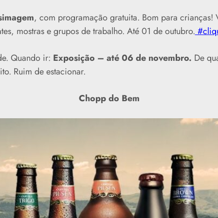
usimagem
, com programação gratuita. Bom para crianças! V
tes, mostras e grupos de trabalho. Até 01 de outubro.
#cliq
e. Quando ir:
Exposição – até 06 de novembro.
De qua
ito. Ruim de estacionar.
Chopp do Bem