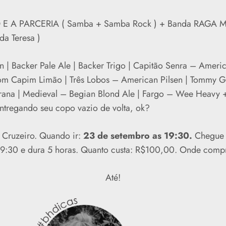
O E A PARCERIA ( Samba + Samba Rock ) + Banda RAGA 
da Teresa )
en | Backer Pale Ale | Backer Trigo
| Capitão Senra – Ameri
om Capim Limão | Três Lobos – American Pilsen | Tommy G
ana | Medieval – Begian Blond Ale | Fargo – Wee Heavy +
tregando seu copo vazio de volta, ok?
 Cruzeiro. Quando ir:
23 de setembro as 19:30.
Chegue 
19:30 e dura 5 horas. Quanto custa: R$100,00. Onde comp
Até!