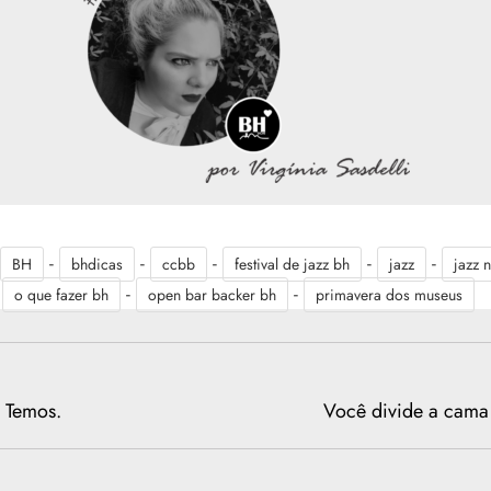
-
-
-
-
-
BH
bhdicas
ccbb
festival de jazz bh
jazz
jazz 
-
-
-
o que fazer bh
open bar backer bh
primavera dos museus
 Temos.
Você divide a cama