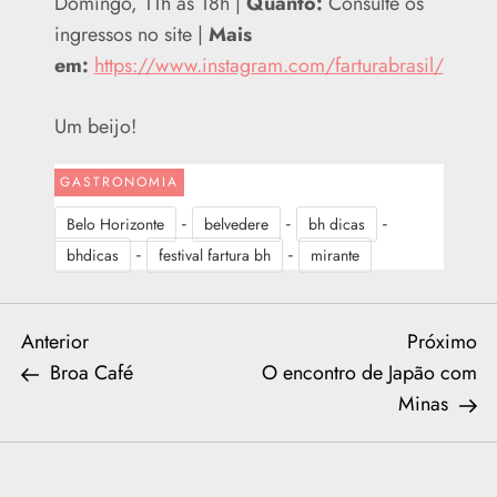
Domingo, 11h às 18h |
Quanto:
Consulte os
ingressos no site |
Mais
em:
https://www.instagram.com/farturabrasil/
Um beijo!
GASTRONOMIA
-
-
-
Belo Horizonte
belvedere
bh dicas
-
-
bhdicas
festival fartura bh
mirante
N
Previous
Ne
Anterior
Próximo
Post
Po
Broa Café
O encontro de Japão com
a
Minas
v