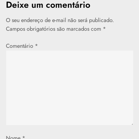
e
Deixe um comentário
g
O seu endereço de e-mail não será publicado.
a
Campos obrigatórios são marcados com
*
ç
Comentário
*
ã
o
d
e
P
o
Nome
*