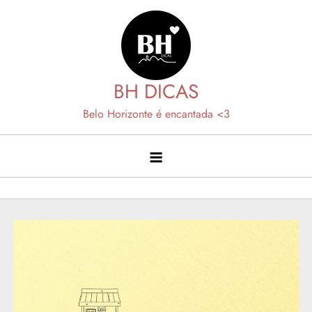
Skip
to
content
BH DICAS
Belo Horizonte é encantada <3