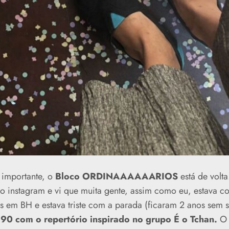
importante, o
Bloco ORDINAAAAAARIOS
está de volta
 do instagram e vi que muita gente, assim como eu, estava 
s em BH e estava triste com a parada (ficaram 2 anos sem s
90 com o repertório inspirado no grupo É o Tchan.
O 