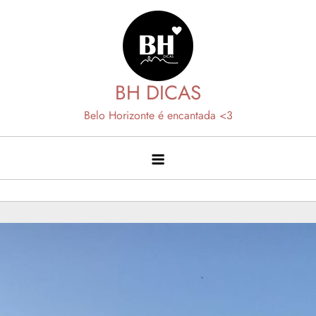
Skip
to
content
BH DICAS
Belo Horizonte é encantada <3