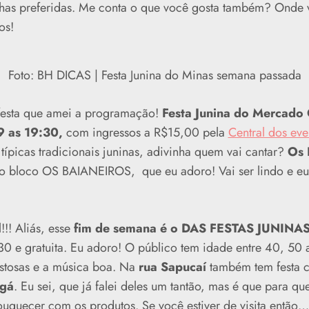
nhas preferidas. Me conta o que você gosta também? Onde
os!
Foto: BH DICAS | Festa Junina do Minas semana passada
esta que amei a programação!
Festa Junina do Mercado 
29 as 19:30,
com ingressos a R$15,00 pela
Central dos eve
ípicas tradicionais juninas, adivinha quem vai cantar?
O
s
o bloco OS BAIANEIROS, que eu adoro! Vai ser lindo e eu
!!! Aliás, esse
fim de semana é o DAS FESTAS JUNINAS
30 e gratuita. Eu adoro! O público tem idade entre 40, 50 
ostosas e a música boa. Na
rua Sapucaí
também tem festa 
agá
. Eu sei, que já falei deles um tantão, mas é que para q
ouquecer com os produtos. Se você estiver de visita então