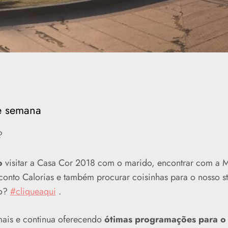
e semana
?
o
visitar a Casa Cor 2018 com o marido, encontrar com a 
conto Calorias e também procurar coisinhas para o nosso st
do?
#cliqueaqui
.
mais e continua oferecendo
ótimas programações para o 