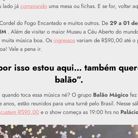
u lado já
comprando
uma mesa ou fichas. E se for, voltar a
, Cordel do Fogo Encantado e muitos outros. De
29 a 01 de
TIM
. Além de visitar o maior Museu a Céu Aberto do mundo,
m muita música boa. Os
ingressos
variam de R$90,00 até o 
oa! Vale a pena ir.
por isso estou aqui… também quero
balão”.
 quando toca essa música né? O grupo
Balão Mágico
fez 
 anos, estão reunidos para uma turnê pelo Brasil. Nesse s
s
custam R$90,00
e o show começa as 19:00 hrs no
Paláci