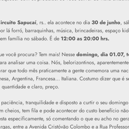
Circuito Sapucaí
, rs.. ela acontece no dia
30 de junho
, sá
 por lá forró, barraquinhas, música, brincadeiras, espaço k
 em família no sábado. É de
12:00 as 20:00 hrs.
ue você procura? Tem mais! Nesse
domingo, dia 01.07, te
ara analisar uma coisa. Nós, belorizontinos, aparentemen
arar que todo mês praticamente a gente comemora uma naci
nesa, Argentina, Francesa… Italiana. Costumo dizer que é 
 quantidade e claro, preço.
 paciência, tranquilidade e disposto a curtir o seu doming
m cheios, tem fila e pode acontecer do custo benefício não 
esta especificamente, só comentando o que eu acho no gera
argas, entre a Avenida Cristóvão Colombo e a Rua Profess