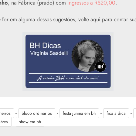
nho
, na Fábrica (prado) com
ingressos a R$20,00
.
 for em alguma dessas sugestões, volte aqui para contar su
-
-
-
-
neiros
bloco ordinarios
festa junina em bh
fica a dica
-
show
show em bh