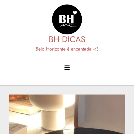
Skip
to
content
BH DICAS
Belo Horizonte é encantada <3