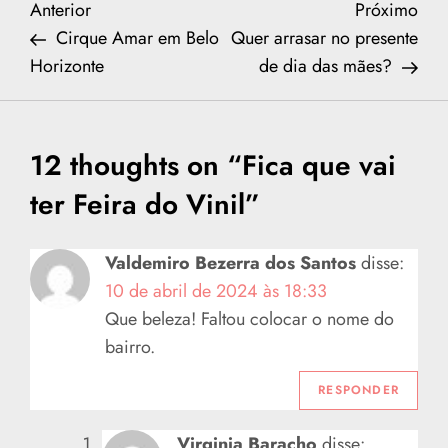
N
Previous
Nex
Anterior
Próximo
Post
Post
Cirque Amar em Belo
Quer arrasar no presente
a
Horizonte
de dia das mães?
v
e
12 thoughts on “
Fica que vai
g
ter Feira do Vinil
”
a
Valdemiro Bezerra dos Santos
disse:
ç
10 de abril de 2024 às 18:33
Que beleza! Faltou colocar o nome do
ã
bairro.
o
RESPONDER
d
Virginia Baracho
disse: