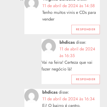
11 de abril de 2024 às 14:58
e
Tenho muitos vinis e CDs para
P
vender
o
RESPONDER
s
bhdicas
disse:
11 de abril de 2024
t
às 16:35
Vai na feira! Certeza que vai
fazer negócio lá!
RESPONDER
bhdicas
disse:
11 de abril de 2024 às 16:34
Ei! O bairro é centro.