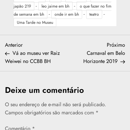
-
-
japão 219
leo jaime em bh
o que fazer no fim
-
-
-
de semana em bh
onde ir em bh
teatro
Uma Tarde no Museu
N
Previous
Ne
Anterior
Próximo
Post
Po
Vá ao museu ver Raiz
Carnaval em Belo
a
Weiwei no CCBB BH
Horizonte 2019
v
e
Deixe um comentário
g
O seu endereço de e-mail não será publicado.
a
Campos obrigatórios são marcados com
*
ç
Comentário
*