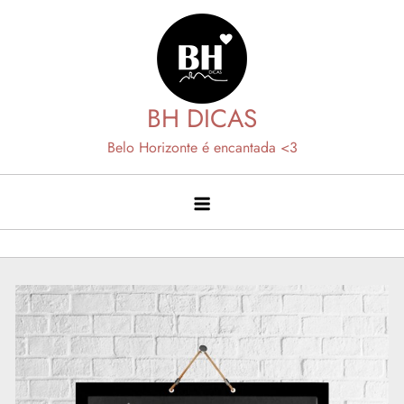
Skip
to
content
BH DICAS
Belo Horizonte é encantada <3