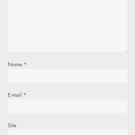
o
d
e
P
o
Nome
*
s
t
E-mail
*
Site