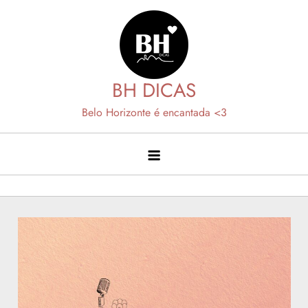
Skip
to
content
BH DICAS
Belo Horizonte é encantada <3