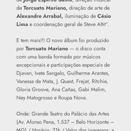
de
Torcuato Mariano,
direção de arte de
Alexandre Arrabal,
iluminação de
Césio
Lima
e coordenação geral de Steve Altit”.
E tem mais!!! O novo álbum foi produzido
por
Torcuato Mariano
— o disco conta
com uma banda formada por músicos
excepcionais e participações especiais de
Djavan, Ivete Sangalo, Guilherme Arantes,
Vanessa da Mata, J. Quest, Frejat, Ritchie,
Gloria Groove, Ana Cañas, Gabi Melim,
Ney Matogrosso e Roupa Nova.
Onde: Grande Teatro do Palácio das Artes
(Av. Afonso Pena, 1.537 – Belo Horizonte –
MG) / Horário: 21h / Valor dos ingressos: a