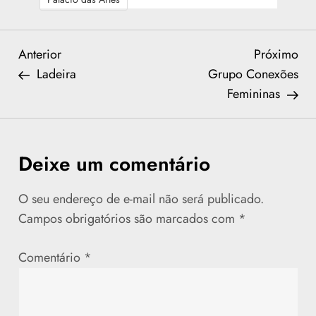
N
Previous
Nex
Anterior
Próximo
Post
Pos
Ladeira
Grupo Conexões
a
Femininas
v
e
Deixe um comentário
g
O seu endereço de e-mail não será publicado.
a
Campos obrigatórios são marcados com
*
ç
Comentário
*
ã