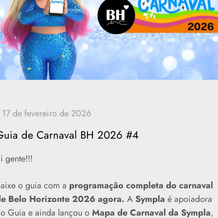
Guia de Carnaval BH 2026 #4
i gente!!!
aixe o guia com a
programação completa do carnaval
e Belo Horizonte 2026 agora.
A
Sympla
é apoiadora
o Guia e ainda lançou o
Mapa de Carnaval da Sympla
,