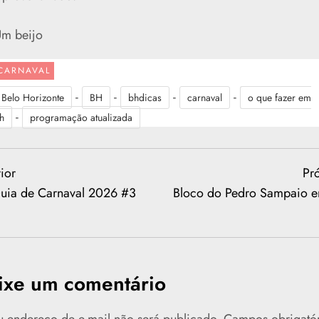
m beijo
CARNAVAL
-
-
-
-
Belo Horizonte
BH
bhdicas
carnaval
o que fazer em
-
h
programação atualizada
ous
ior
Pr
uia de Carnaval 2026 #3
Bloco do Pedro Sampaio 
ixe um comentário