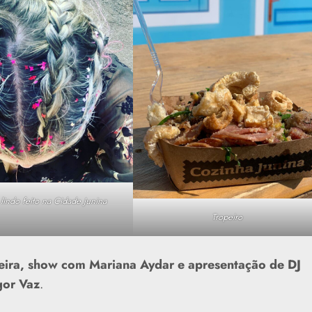
lindo feito na Cidade Junina
Tropeiro
feira, show com Mariana Aydar e apresentação de DJ
gor Vaz
.