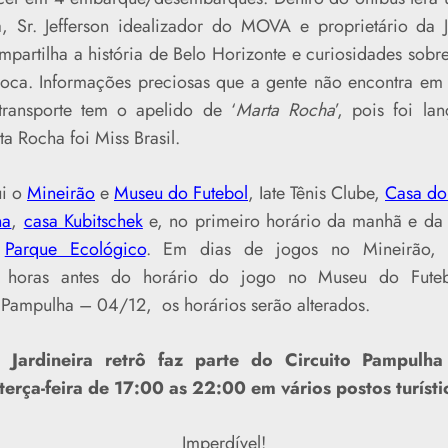
, Sr. Jefferson idealizador do MOVA e proprietário da 
mpartilha a história de Belo Horizonte e curiosidades sobr
oca. Informações preciosas que a gente não encontra em 
transporte tem o apelido de ‘
Marta Rocha
’, pois foi l
a Rocha foi Miss Brasil.
ui o
Mineirão
e
Museu do Futebol
, Iate Tênis Clube,
Casa do
ha
,
casa Kubitschek
e, no primeiro horário da manhã e da 
e
Parque Ecológico
. Em dias de jogos no Mineirão, 
4 horas antes do horário do jogo no Museu do Futeb
a Pampulha – 04/12, os horários serão alterados.
 Jardineira retrô faz parte do Circuito Pampulh
terça-feira de 17:00 as 22:00 em vários postos turísti
Imperdível!