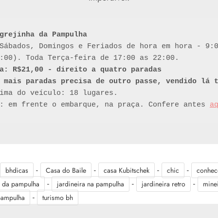
grejinha da Pampulha
Sábados, Domingos e Feriados de hora em hora - 9:0
a: R$21,00 - direito a quatro paradas 

ima do veículo: 18 lugares. 

: em frente o embarque, na praça. Confere antes 
a
-
-
-
-
bhdicas
Casa do Baile
casa Kubitschek
chic
conhec
-
-
-
a da pampulha
jardineira na pampulha
jardineira retro
mine
-
pampulha
turismo bh