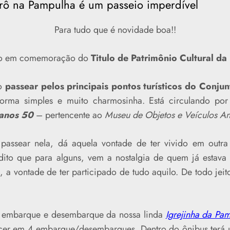
etrô na Pampulha é um passeio imperdível
Para tudo que é novidade boa!!
ão em comemoração do
Titulo de Patrimônio Cultural d
mo
passear pelos principais pontos turísticos do Conj
rma simples e muito charmosinha. Está circulando por l
 anos 50
– pertencente ao
Museu de Objetos e Veículos An
 passear nela, dá aquela vontade de ter vivido em outr
dito que para alguns, vem a nostalgia de quem já estava
, a vontade de ter participado de tudo aquilo. De todo jei
: embarque e desembarque da nossa linda
Igrejinha da Pa
scer em 4 embarque/desembarques. Dentro do ônibus terá