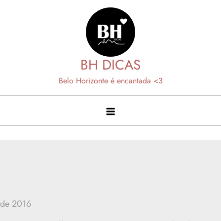
Skip
to
content
BH DICAS
Belo Horizonte é encantada <3