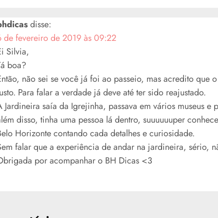
bhdicas
disse:
6 de fevereiro de 2019 às 09:22
i Silvia,
Tá boa?
Então, não sei se você já foi ao passeio, mas acredito que o
justo. Para falar a verdade já deve até ter sido reajustado.
A Jardineira saía da Igrejinha, passava em vários museus e po
além disso, tinha uma pessoa lá dentro, suuuuuuper conhece
Belo Horizonte contando cada detalhes e curiosidade.
Sem falar que a experiência de andar na jardineira, sério, 
Obrigada por acompanhar o BH Dicas <3