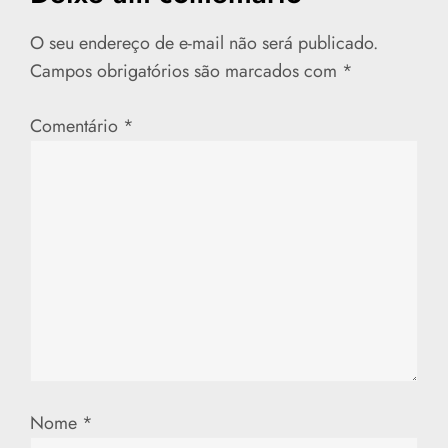
g
a
O seu endereço de e-mail não será publicado.
Campos obrigatórios são marcados com
*
ç
Comentário
*
ã
o
d
e
P
o
s
Nome
*