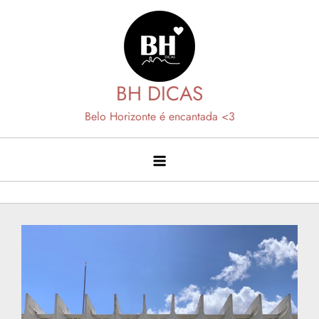
Skip
to
content
BH DICAS
Belo Horizonte é encantada <3