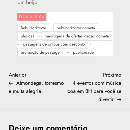
Um beijo
FICA A DICA
-
-
Belo Horizonte
belo horizonte cometa
-
bhdicas
madrugada de ofertas viação cometa
-
-
passagens de onibus com desconto
-
promoção de passagem
publicidade
N
Previous
Nex
Anterior
Próximo
Post
Post
Almondega, torresmo
4 eventos com música
a
e muita alegria
boa em BH para você se
divertir
v
e
Deixe um comentário