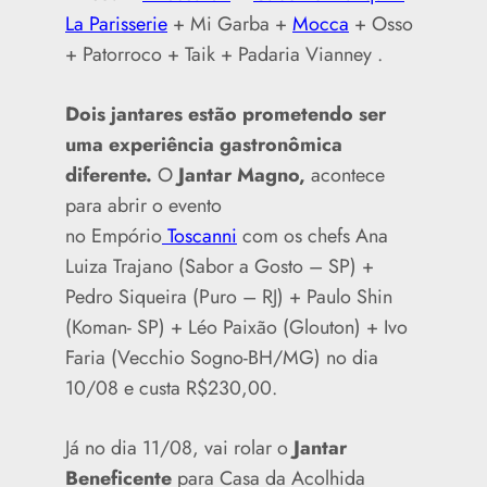
La Parisserie
+ Mi Garba +
Mocca
+ Osso
+ Patorroco + Taik + Padaria Vianney .
Dois jantares estão prometendo ser
uma experiência gastronômica
diferente.
O
Jantar Magno,
acontece
para abrir o evento
no Empório
Toscanni
com os chefs Ana
Luiza Trajano (Sabor a Gosto – SP) +
Pedro Siqueira (Puro – RJ) + Paulo Shin
(Koman- SP) + Léo Paixão (Glouton) + Ivo
Faria (Vecchio Sogno-BH/MG) no dia
10/08 e custa R$230,00.
Já no dia 11/08, vai rolar o
Jantar
Beneficente
para Casa da Acolhida