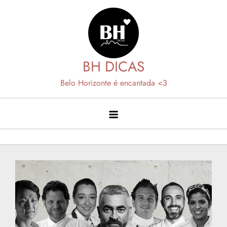
Skip
to
content
BH DICAS
Belo Horizonte é encantada <3