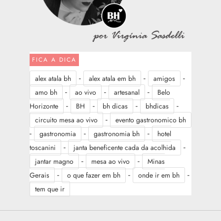
FICA A DICA
-
-
-
alex atala bh
alex atala em bh
amigos
-
-
-
amo bh
ao vivo
artesanal
Belo
-
-
-
-
Horizonte
BH
bh dicas
bhdicas
-
circuito mesa ao vivo
evento gastronomico bh
-
-
-
gastronomia
gastronomia bh
hotel
-
-
toscanini
janta beneficente cada da acolhida
-
-
jantar magno
mesa ao vivo
Minas
-
-
-
Gerais
o que fazer em bh
onde ir em bh
tem que ir