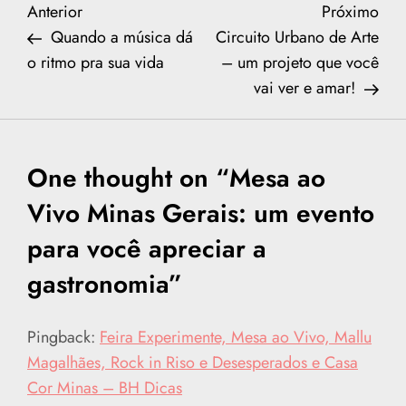
N
Previous
Nex
Anterior
Próximo
Post
Post
Quando a música dá
Circuito Urbano de Arte
a
o ritmo pra sua vida
– um projeto que você
vai ver e amar!
v
e
One thought on “
Mesa ao
g
Vivo Minas Gerais: um evento
a
para você apreciar a
ç
gastronomia
”
ã
Pingback:
Feira Experimente, Mesa ao Vivo, Mallu
o
Magalhães, Rock in Riso e Desesperados e Casa
Cor Minas – BH Dicas
d